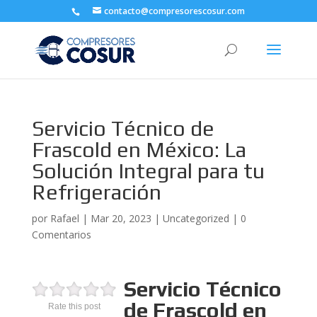
contacto@compresorescosur.com
Servicio Técnico de
Frascold en México: La
Solución Integral para tu
Refrigeración
por
Rafael
|
Mar 20, 2023
|
Uncategorized
|
0
Comentarios
Servicio Técnico
de Frascold en
Rate this post