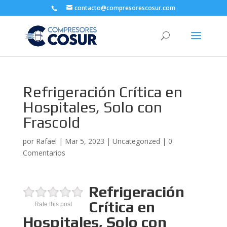
contacto@compresorescosur.com
Refrigeración Crítica en
Hospitales, Solo con
Frascold
por
Rafael
|
Mar 5, 2023
|
Uncategorized
|
0
Comentarios
Refrigeración
Crítica en
Rate this post
Hospitales, Solo con