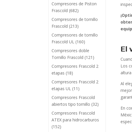
Compresores de Piston
inspe
Frascold
(682)
¡Opti
Compresores de tornillo
obten
Frascold
(213)
equip
Compresores de tornillo
Frascold UL
(160)
El 
Compresores doble
Tornillo Frascold
(121)
Cuand
Los c
Compresores Frascold 2
altura
etapas
(18)
Compresores Frascold 2
Al el
etapas UL
(11)
mejor
garant
Compresores Frascold
abiertos tipo tornillo
(32)
En co
Compresores Frascold
Méxic
ATEX para hidrocarburos
especi
(152)