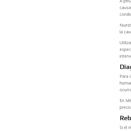
A pes
causa
condic
Nuest
la cau
Utili
espec
interv
Dia
Para 
human
ocurr
En Mé
precis
Reb
Si el 