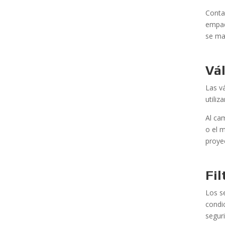
Conta
empaq
se ma
Vál
Las v
utili
Al ca
o el 
proye
Fil
Los s
condi
segur