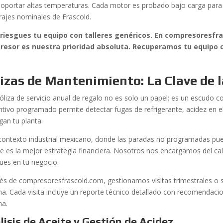
soportar altas temperaturas. Cada motor es probado bajo carga para
ajes nominales de Frascold.
riesgues tu equipo con talleres genéricos. En compresoresfra
esor es nuestra prioridad absoluta. Recuperamos tu equipo 
izas de Mantenimiento: La Clave de 
óliza de servicio anual de regalo no es solo un papel; es un escudo c
ntivo programado permite detectar fugas de refrigerante, acidez en el 
gan tu planta.
 contexto industrial mexicano, donde las paradas no programadas pue
te es la mejor estrategia financiera. Nosotros nos encargamos del cal
ues en tu negocio.
vés de compresoresfrascold.com, gestionamos visitas trimestrales o s
ma. Cada visita incluye un reporte técnico detallado con recomendacio
ma.
lisis de Aceite y Gestión de Acidez