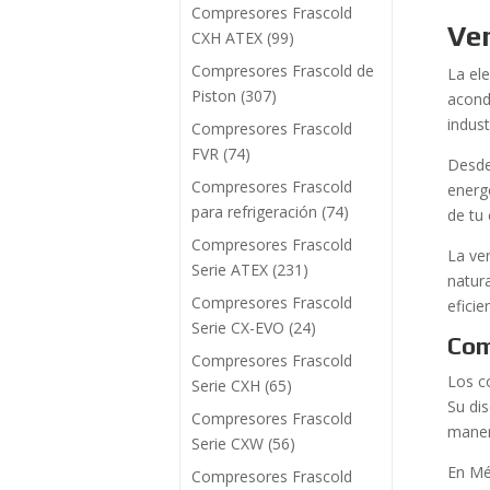
Compresores Frascold
Ve
CXH ATEX
(99)
Compresores Frascold de
La el
Piston
(307)
acond
indust
Compresores Frascold
FVR
(74)
Desde
Compresores Frascold
energ
para refrigeración
(74)
de tu 
Compresores Frascold
La ve
Serie ATEX
(231)
natur
Compresores Frascold
eficie
Serie CX-EVO
(24)
Com
Compresores Frascold
Los c
Serie CXH
(65)
Su di
Compresores Frascold
manera
Serie CXW
(56)
En Mé
Compresores Frascold