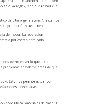
oltaje o falta de mantenimiento pueden
o solo «arregle», sino que restaure la
stico de última generación. Analizamos
sí tu producción y tus activos.
falla de motor. La reparación
rantía por escrito para cada
e nos permiten ver lo que el ojo
cta problemas en baleros antes de que
scold. Esto nos permite actuar con
refacciones innecesarias.
bobinado utiliza materiales de clase H