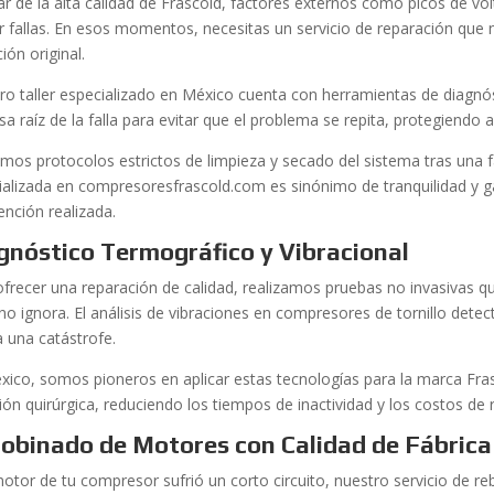
ar de la alta calidad de Frascold, factores externos como picos de v
r fallas. En esos momentos, necesitas un servicio de reparación que n
ión original.
ro taller especializado en México cuenta con herramientas de diagnó
sa raíz de la falla para evitar que el problema se repita, protegiendo a
zamos protocolos estrictos de limpieza y secado del sistema tras una 
ializada en compresoresfrascold.com es sinónimo de tranquilidad y ga
ención realizada.
gnóstico Termográfico y Vibracional
ofrecer una reparación de calidad, realizamos pruebas no invasivas qu
o ignora. El análisis de vibraciones en compresores de tornillo dete
a una catástrofe.
xico, somos pioneros en aplicar estas tecnologías para la marca Fra
ión quirúrgica, reduciendo los tiempos de inactividad y los costos de 
obinado de Motores con Calidad de Fábrica
motor de tu compresor sufrió un corto circuito, nuestro servicio de re