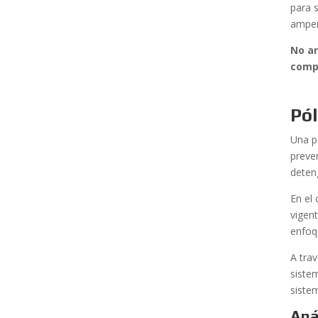
para 
amper
No ar
compr
Pól
Una p
preve
deten
En el
vigen
enfoq
A tra
siste
siste
Aná