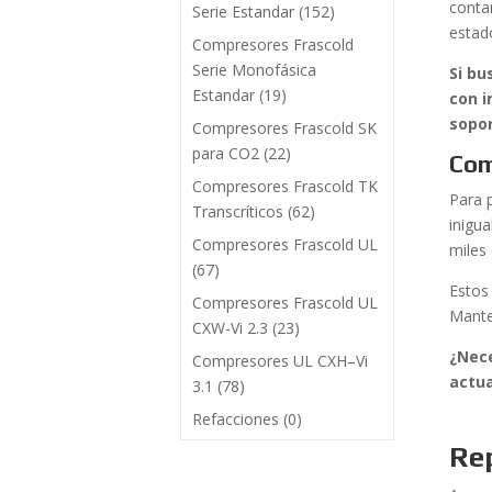
conta
Serie Estandar
(152)
estad
Compresores Frascold
Serie Monofásica
Si bu
Estandar
(19)
con i
sopor
Compresores Frascold SK
para CO2
(22)
Com
Compresores Frascold TK
Para 
Transcríticos
(62)
inigu
Compresores Frascold UL
miles 
(67)
Estos
Compresores Frascold UL
Mante
CXW-Vi 2.3
(23)
¿Nece
Compresores UL CXH–Vi
actua
3.1
(78)
Refacciones
(0)
Re