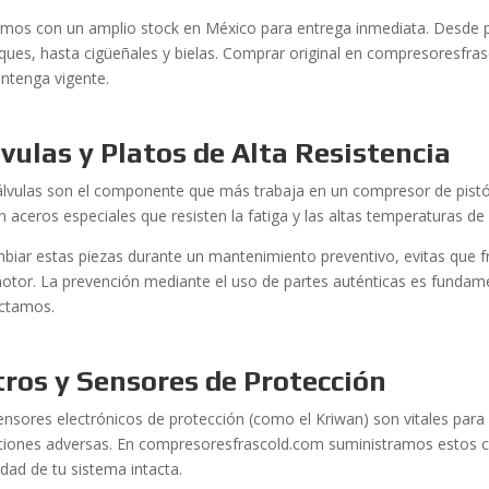
mos con un amplio stock en México para entrega inmediata. Desde pl
ues, hasta cigüeñales y bielas. Comprar original en compresoresfras
ntenga vigente.
vulas y Platos de Alta Resistencia
álvulas son el componente que más trabaja en un compresor de pistón
zan aceros especiales que resisten la fatiga y las altas temperaturas
mbiar estas piezas durante un mantenimiento preventivo, evitas que f
motor. La prevención mediante el uso de partes auténticas es fundam
ctamos.
tros y Sensores de Protección
ensores electrónicos de protección (como el Kriwan) son vitales para
ciones adversas. En compresoresfrascold.com suministramos estos c
idad de tu sistema intacta.