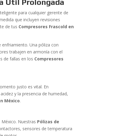
a Útil Prolongada
teligente para cualquier gerente de
 medida que incluyen revisiones
nte de tus
Compresores Frascold en
e enfriamiento. Una póliza con
res trabajen en armonía con el
s de fallas en los
Compresores
omento justo es vital. En
la acidez y la presencia de humedad,
en México
.
e México. Nuestras
Pólizas de
contactores, sensores de temperatura
de motor.