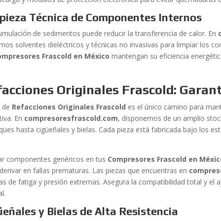
pieza Técnica de Componentes Internos
umulación de sedimentos puede reducir la transferencia de calor. En
zamos solventes dieléctricos y técnicas no invasivas para limpiar los 
ompresores Frascold en México
mantengan su eficiencia energétic
acciones Originales Frascold: Garant
o de
Refacciones Originales Frascold
es el único camino para mante
tiva. En
compresoresfrascold.com
, disponemos de un amplio stoc
ues hasta cigüeñales y bielas. Cada pieza está fabricada bajo los es
lar componentes genéricos en tus
Compresores Frascold en Méxic
 derivar en fallas prematuras. Las piezas que encuentras en
compres
s de fatiga y presión extremas. Asegura la compatibilidad total y el 
al.
üeñales y Bielas de Alta Resistencia