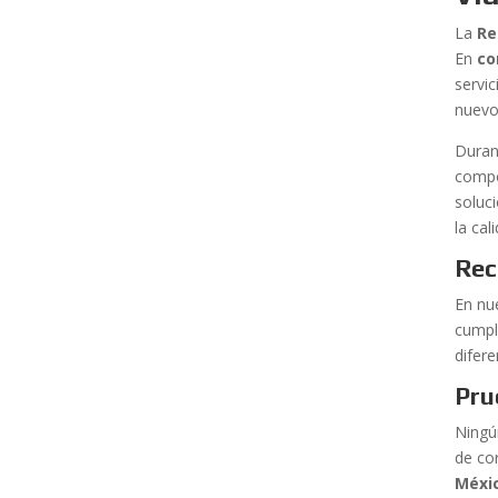
La
Re
En
co
servi
nuevo
Duran
compo
soluc
la ca
Rec
En nu
cumpla
difer
Pru
Ningú
de co
Méxi