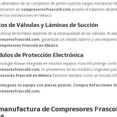
en alternativo de un compresor de pistón soporta cargas mecánicas in
istramos en
compresoresfrascold.com
poseen el balanceo dinámic
 en tus instalaciones en México.
tos de Válvulas y Láminas de Succión
ciencia de bombeo depende de la estanqueidad de las válvulas. Al adqu
resoresfrascold.com
, garantizas un sellado óptimo y una respuest
ompresores Frascold en México
.
ulos de Protección Electrónica
cnología Kriwan integrada en muchos equipos Frascold protege contr
resoresfrascold.com
, te proveemos de los módulos originales para
resores Frascold en México
funcione siempre como un escudo infa
riesgues tu equipo con piezas piratas. Compra Refacciones O
resoresfrascold.com.
manufactura de Compresores Frasco
da