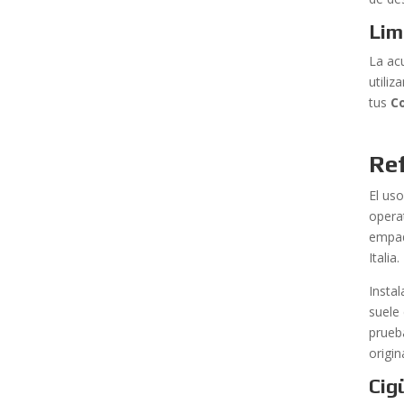
Lim
La ac
utili
tus
C
Ref
El us
opera
empaq
Italia.
Insta
suele
prueba
origin
Cig