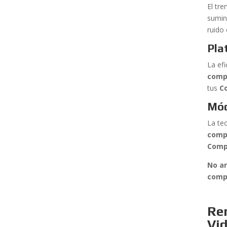
El tr
sumin
ruido
Pla
La efi
comp
tus
C
Mód
La te
comp
Comp
No ar
comp
Re
Vi