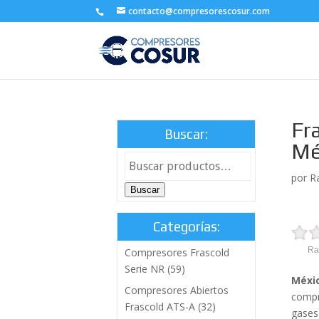
contacto@compresorescosur.com
Fr
Buscar:
Mé
por
R
Buscar
Categorías:
Ra
Compresores Frascold
Serie NR
(59)
Méxic
Compresores Abiertos
compr
Frascold ATS-A
(32)
gases