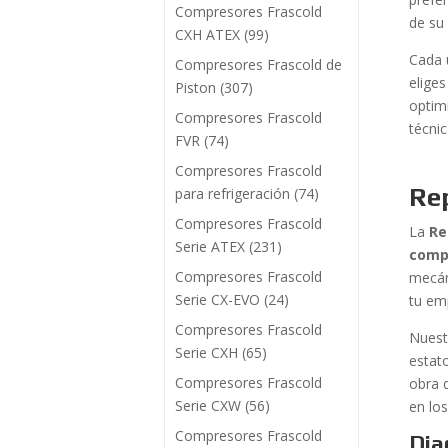
Compresores Frascold
de su
CXH ATEX
(99)
Cada 
Compresores Frascold de
elige
Piston
(307)
optim
Compresores Frascold
técni
FVR
(74)
Compresores Frascold
Rep
para refrigeración
(74)
Compresores Frascold
La
Re
Serie ATEX
(231)
comp
Compresores Frascold
mecán
Serie CX-EVO
(24)
tu em
Compresores Frascold
Nuest
Serie CXH
(65)
estato
Compresores Frascold
obra 
Serie CXW
(56)
en lo
Compresores Frascold
Dia