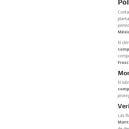
Pó
Conta
plant
perió
Méxi
El cl
comp
compre
Frasc
Mon
El lu
comp
prote
Ver
Las f
Mant
de de