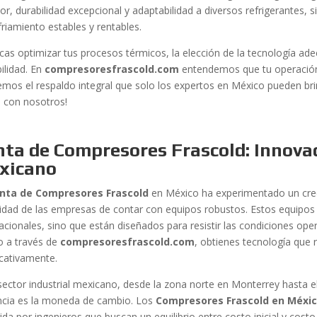
or, durabilidad excepcional y adaptabilidad a diversos refrigerantes, 
friamiento estables y rentables.
scas optimizar tus procesos térmicos, la elección de la tecnología ade
ilidad. En
compresoresfrascold.com
entendemos que tu operación 
emos el respaldo integral que solo los expertos en México pueden brin
a con nosotros!
nta de Compresores Frascold: Innova
xicano
nta de Compresores Frascold
en México ha experimentado un crec
idad de las empresas de contar con equipos robustos. Estos equipos
acionales, sino que están diseñados para resistir las condiciones oper
o a través de
compresoresfrascold.com
, obtienes tecnología que 
icativamente.
 sector industrial mexicano, desde la zona norte en Monterrey hasta el
encia es la moneda de cambio. Los
Compresores Frascold en Méxi
ida por ingenieros que buscan un equilibrio entre costo inicial y costo