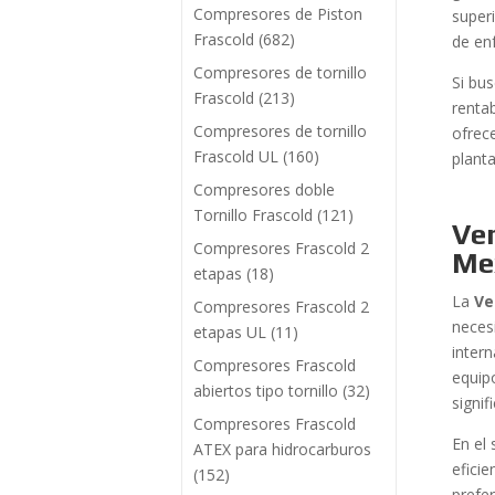
Compresores de Piston
superi
Frascold
(682)
de en
Compresores de tornillo
Si bu
Frascold
(213)
rentab
Compresores de tornillo
ofrec
Frascold UL
(160)
plant
Compresores doble
Tornillo Frascold
(121)
Ve
Compresores Frascold 2
Me
etapas
(18)
La
Ve
Compresores Frascold 2
neces
etapas UL
(11)
intern
Compresores Frascold
equip
abiertos tipo tornillo
(32)
signif
Compresores Frascold
En el
ATEX para hidrocarburos
efici
(152)
prefer