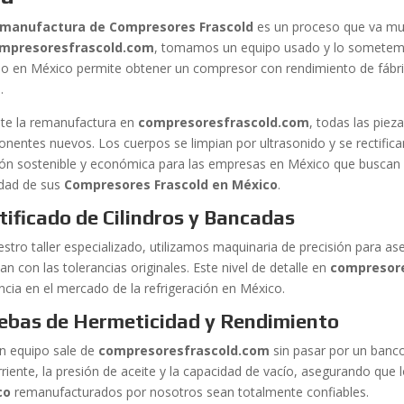
manufactura de Compresores Frascold
es un proceso que va muc
mpresoresfrascold.com
, tomamos un equipo usado y lo sometemos
cio en México permite obtener un compresor con rendimiento de fábri
.
te la remanufactura en
compresoresfrascold.com
, todas las pie
nentes nuevos. Los cuerpos se limpian por ultrasonido y se rectifican
ión sostenible y económica para las empresas en México que buscan o
lidad de sus
Compresores Frascold en México
.
tificado de Cilindros y Bancadas
estro taller especializado, utilizamos maquinaria de precisión para a
n con las tolerancias originales. Este nivel de detalle en
compresor
encia en el mercado de la refrigeración en México.
ebas de Hermeticidad y Rendimiento
n equipo sale de
compresoresfrascold.com
sin pasar por un banc
rriente, la presión de aceite y la capacidad de vacío, asegurando que 
co
remanufacturados por nosotros sean totalmente confiables.