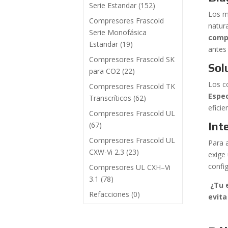
Serie Estandar
(152)
Los m
Compresores Frascold
natura
Serie Monofásica
comp
Estandar
(19)
antes
Compresores Frascold SK
Sol
para CO2
(22)
Los c
Compresores Frascold TK
Espec
Transcríticos
(62)
eficie
Compresores Frascold UL
Int
(67)
Compresores Frascold UL
Para 
CXW-Vi 2.3
(23)
exige
confi
Compresores UL CXH–Vi
3.1
(78)
¿Tu e
Refacciones
(0)
evita