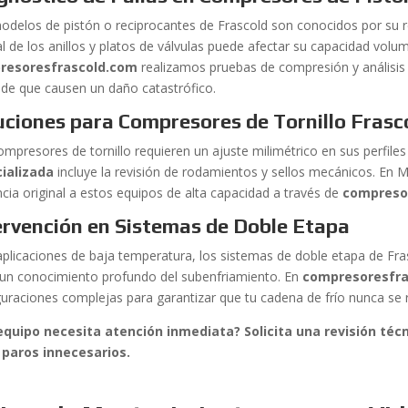
odelos de pistón o reciprocantes de Frascold son conocidos por su re
l de los anillos y platos de válvulas puede afectar su capacidad volum
resoresfrascold.com
realizamos pruebas de compresión y análisis
 de que causen un daño catastrófico.
uciones para Compresores de Tornillo Frasc
ompresores de tornillo requieren un ajuste milimétrico en sus perfile
ializada
incluye la revisión de rodamientos y sellos mecánicos. En 
ncia original a estos equipos de alta capacidad a través de
compreso
ervención en Sistemas de Doble Etapa
aplicaciones de baja temperatura, los sistemas de doble etapa de Fra
 un conocimiento profundo del subenfriamiento. En
compresoresfr
guraciones complejas para garantizar que tu cadena de frío nunca se
quipo necesita atención inmediata? Solicita una revisión té
 paros innecesarios.