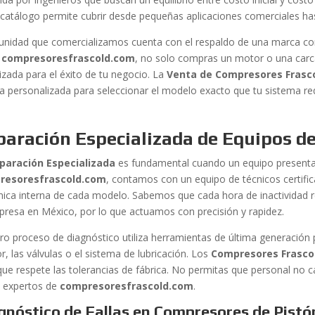
 catálogo permite cubrir desde pequeñas aplicaciones comerciales h
unidad que comercializamos cuenta con el respaldo de una marca co
s
compresoresfrascold.com
, no solo compras un motor o una carca
izada para el éxito de tu negocio. La
Venta de Compresores Frasc
ca personalizada para seleccionar el modelo exacto que tu sistema re
aración Especializada de Equipos de
paración Especializada
es fundamental cuando un equipo presenta f
resoresfrascold.com
, contamos con un equipo de técnicos certif
ica interna de cada modelo. Sabemos que cada hora de inactividad 
presa en México, por lo que actuamos con precisión y rapidez.
ro proceso de diagnóstico utiliza herramientas de última generación p
r, las válvulas o el sistema de lubricación. Los
Compresores Frasco
que respete las tolerancias de fábrica. No permitas que personal no ca
s expertos de
compresoresfrascold.com
.
gnóstico de Fallas en Compresores de Pistó