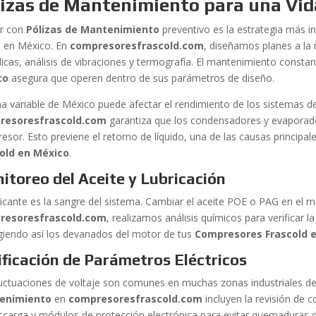
lizas de Mantenimiento para una Vid
r con
Pólizas de Mantenimiento
preventivo es la estrategia más in
a en México. En
compresoresfrascold.com
, diseñamos planes a la
dicas, análisis de vibraciones y termografía. El mantenimiento consta
co
asegura que operen dentro de sus parámetros de diseño.
ima variable de México puede afectar el rendimiento de los sistemas d
resoresfrascold.com
garantiza que los condensadores y evaporado
sor. Esto previene el retorno de líquido, una de las causas principale
old en México
.
itoreo del Aceite y Lubricación
bricante es la sangre del sistema. Cambiar el aceite POE o PAG en el m
resoresfrascold.com
, realizamos análisis químicos para verificar 
giendo así los devanados del motor de tus
Compresores Frascold 
ificación de Parámetros Eléctricos
luctuaciones de voltaje son comunes en muchas zonas industriales d
enimiento
en
compresoresfrascold.com
incluyen la revisión de 
scarga y módulos de protección electrónica para evitar quemaduras 