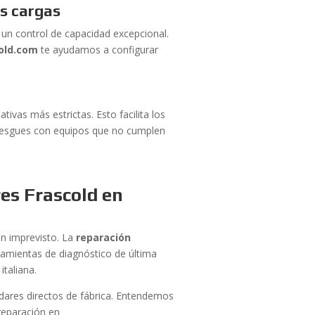
es cargas
 un control de capacidad excepcional.
old.com
te ayudamos a configurar
ivas más estrictas. Esto facilita los
rriesgues con equipos que no cumplen
es Frascold en
un imprevisto. La
reparación
rramientas de diagnóstico de última
italiana.
dares directos de fábrica. Entendemos
reparación en