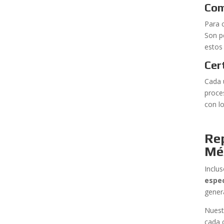
Com
Para 
Son p
estos
Cer
Cada 
proce
con lo
Re
Mé
Inclu
espec
gener
Nuest
cada 