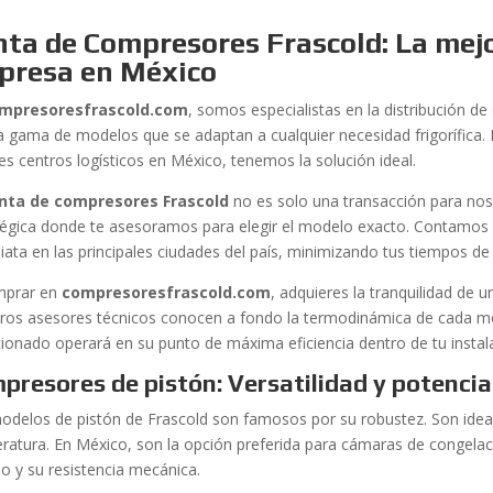
ta de Compresores Frascold: La mejo
presa en México
mpresoresfrascold.com
, somos especialistas en la distribución d
a gama de modelos que se adaptan a cualquier necesidad frigorífic
es centros logísticos en México, tenemos la solución ideal.
nta de compresores Frascold
no es solo una transacción para nosot
tégica donde te asesoramos para elegir el modelo exacto. Contamos 
iata en las principales ciudades del país, minimizando tus tiempos de
mprar en
compresoresfrascold.com
, adquieres la tranquilidad de u
ros asesores técnicos conocen a fondo la termodinámica de cada mo
cionado operará en su punto de máxima eficiencia dentro de tu instal
presores de pistón: Versatilidad y potencia
odelos de pistón de Frascold son famosos por su robustez. Son ideal
ratura. En México, son la opción preferida para cámaras de congelaci
io y su resistencia mecánica.