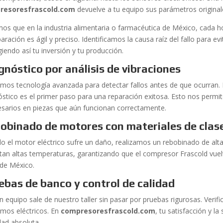
resoresfrascold.com
devuelve a tu equipo sus parámetros originale
os que en la industria alimentaria o farmacéutica de México, cada ho
aración es ágil y preciso. Identificamos la causa raíz del fallo para ev
iendo así tu inversión y tu producción.
gnóstico por análisis de vibraciones
zamos tecnología avanzada para detectar fallos antes de que ocurran.
óstico es el primer paso para una reparación exitosa. Esto nos permit
esarios en piezas que aún funcionan correctamente.
obinado de motores con materiales de clas
o el motor eléctrico sufre un daño, realizamos un rebobinado de alta
tan altas temperaturas, garantizando que el compresor Frascold vuelv
 de México.
ebas de banco y control de calidad
n equipo sale de nuestro taller sin pasar por pruebas rigurosas. Veri
mos eléctricos. En
compresoresfrascold.com
, tu satisfacción y l
dad absoluta.