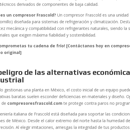
s técnicos derivados de componentes de baja calidad.
 es un compresor Frascold?
Un compresor Frascold es una unidad d
ornillo) diseñada para sistemas de refrigeración y climatización. Desta
tez mecánica y compatibilidad con refrigerantes naturales, siendo la s
riales que exigen máxima fiabilidad y sostenibilidad.
comprometas tu cadena de frío! [Contáctanos hoy en compres
o original]
peligro de las alternativas económica
ustrial
o gestionas una planta en México, el costo inicial de un equipo puede
nativas baratas suelen esconder deficiencias en materiales y diseño. 
s de
compresoresfrascold.com
te protege contra paros no progr
eniería italiana de Frascold está diseñada para soportar las condicio
nes de México. Desde el calor extremo del norte hasta la humedad de
ecisión. Al elegir imitaciones, arriesgas la integridad de tus producto