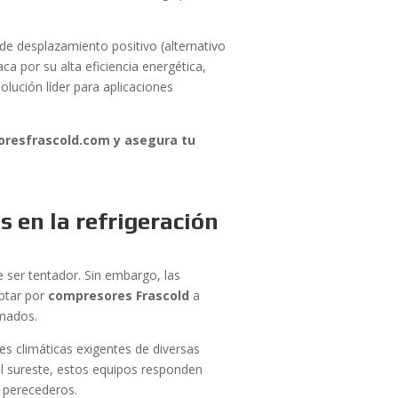
e desplazamiento positivo (alternativo
ca por su alta eficiencia energética,
olución líder para aplicaciones
oresfrascold.com y asegura tu
s en la refrigeración
 ser tentador. Sin embargo, las
Optar por
compresores Frascold
a
amados.
nes climáticas exigentes de diversas
l sureste, estos equipos responden
s perecederos.