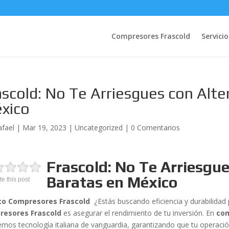
Compresores Frascold
Servicio
ascold: No Te Arriesgues con Alte
xico
afael
|
Mar 19, 2023
|
Uncategorized
|
0 Comentarios
Frascold: No Te Arriesgue
Baratas en México
te this post
co Compresores Frascold
¿Estás buscando eficiencia y durabilidad 
resores Frascold
es asegurar el rendimiento de tu inversión. En
co
emos tecnología italiana de vanguardia, garantizando que tu operac