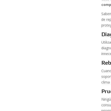
comp
Sabem
de rep
proteg
Dia
Utili
diagn
innec
Reb
Cuand
sopor
clima
Pru
Ningú
consu
priori