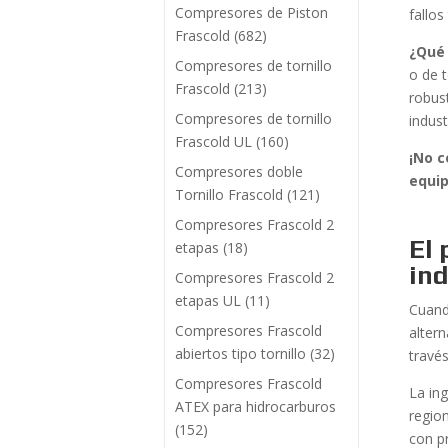
Compresores de Piston
fallo
Frascold
(682)
¿Qué
Compresores de tornillo
o de t
Frascold
(213)
robus
Compresores de tornillo
indust
Frascold UL
(160)
¡No 
Compresores doble
equip
Tornillo Frascold
(121)
Compresores Frascold 2
El 
etapas
(18)
ind
Compresores Frascold 2
etapas UL
(11)
Cuand
Compresores Frascold
alter
abiertos tipo tornillo
(32)
travé
Compresores Frascold
La ing
ATEX para hidrocarburos
regio
(152)
con pr