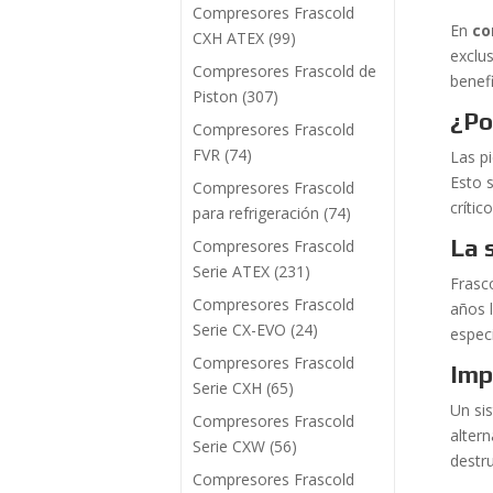
Compresores Frascold
En
co
CXH ATEX
(99)
exclu
Compresores Frascold de
benef
Piston
(307)
¿Po
Compresores Frascold
FVR
(74)
Las p
Esto 
Compresores Frascold
críti
para refrigeración
(74)
La 
Compresores Frascold
Serie ATEX
(231)
Frasco
Compresores Frascold
años l
Serie CX-EVO
(24)
especi
Compresores Frascold
Imp
Serie CXH
(65)
Un si
Compresores Frascold
alter
Serie CXW
(56)
destru
Compresores Frascold