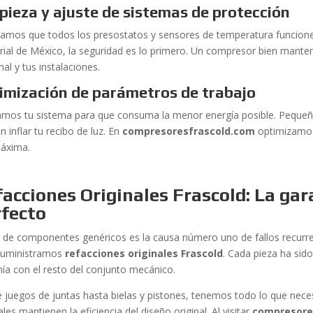
pieza y ajuste de sistemas de protección
icamos que todos los presostatos y sensores de temperatura funcion
trial de México, la seguridad es lo primero. Un compresor bien mante
al y tus instalaciones.
imización de parámetros de trabajo
amos tu sistema para que consuma la menor energía posible. Pequeña
 inflar tu recibo de luz. En
compresoresfrascold.com
optimizamos 
áxima.
acciones Originales Frascold: La gar
rfecto
o de componentes genéricos es la causa número uno de fallos recurr
suministramos
refacciones originales Frascold
. Cada pieza ha sid
ía con el resto del conjunto mecánico.
 juegos de juntas hasta bielas y pistones, tenemos todo lo que nece
ales mantienen la eficiencia del diseño original. Al visitar
compresore