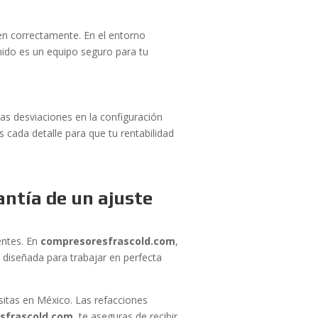
en correctamente. En el entorno
nido es un equipo seguro para tu
s desviaciones en la configuración
cada detalle para que tu rentabilidad
antía de un ajuste
entes. En
compresoresfrascold.com
,
o diseñada para trabajar en perfecta
sitas en México. Las refacciones
sfrascold.com
, te aseguras de recibir