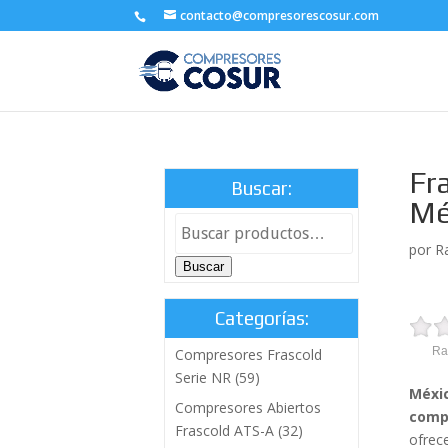
contacto@compresorescosur.com
Fr
Buscar:
Mé
por
R
Buscar
Categorías:
Ra
Compresores Frascold
Serie NR
(59)
Méxi
Compresores Abiertos
comp
Frascold ATS-A
(32)
ofrec