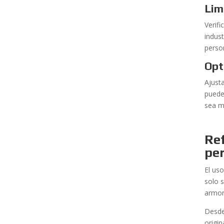
Lim
Verif
indus
person
Opt
Ajust
pueden
sea m
Ref
pe
El us
solo 
armon
Desde
origin