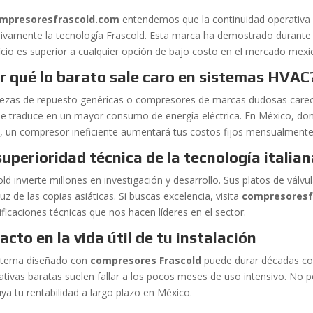
mpresoresfrascold.com
entendemos que la continuidad operativa 
sivamente la tecnología Frascold. Esta marca ha demostrado durante
icio es superior a cualquier opción de bajo costo en el mercado mexi
r qué lo barato sale caro en sistemas HVAC
iezas de repuesto genéricas o compresores de marcas dudosas carecen
se traduce en un mayor consumo de energía eléctrica. En México, donde
co, un compresor ineficiente aumentará tus costos fijos mensualmente
superioridad técnica de la tecnología italia
ld invierte millones en investigación y desarrollo. Sus platos de válvu
uz de las copias asiáticas. Si buscas excelencia, visita
compresoresf
ficaciones técnicas que nos hacen líderes en el sector.
acto en la vida útil de tu instalación
stema diseñado con
compresores Frascold
puede durar décadas co
nativas baratas suelen fallar a los pocos meses de uso intensivo. N
ya tu rentabilidad a largo plazo en México.