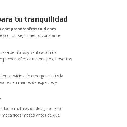
ara tu tranquilidad
En
compresoresfrascold.com
,
éxico. Un seguimiento constante
ieza de filtros y verificación de
je pueden afectar tus equipos; nosotros
.
ad en servicios de emergencia. Es la
presores en manos de expertos y
r
umedad o metales de desgaste. Este
los mecánicos meses antes de que