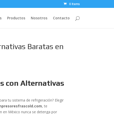
0 Items
s
Productos
Nosotros
Contacto
rnativas Baratas en
s con Alternativas
para tu sistema de refrigeración? Elegir
mpresoresfrascold.com
, te
ión en México nunca se detenga por