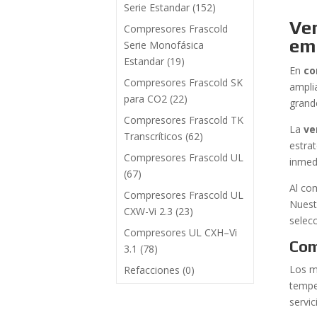
Serie Estandar
(152)
Ven
Compresores Frascold
em
Serie Monofásica
Estandar
(19)
En
co
Compresores Frascold SK
ampli
para CO2
(22)
grand
Compresores Frascold TK
La
ve
Transcríticos
(62)
estra
Compresores Frascold UL
inmed
(67)
Al co
Compresores Frascold UL
Nuest
CXW-Vi 2.3
(23)
selec
Compresores UL CXH–Vi
Com
3.1
(78)
Los m
Refacciones
(0)
tempe
servic