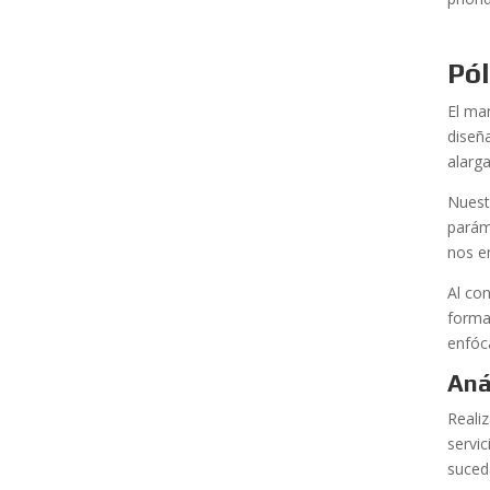
Pól
El ma
dise
alarga
Nuestr
parám
nos e
Al co
forma
enfóc
Aná
Reali
servic
suced