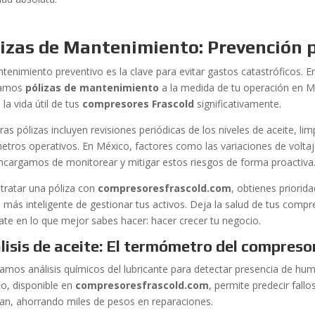
izas de Mantenimiento: Prevención p
ntenimiento preventivo es la clave para evitar gastos catastróficos. 
ñamos
pólizas de mantenimiento
a la medida de tu operación en M
 la vida útil de tus
compresores Frascold
significativamente.
as pólizas incluyen revisiones periódicas de los niveles de aceite, limp
etros operativos. En México, factores como las variaciones de volta
ncargamos de monitorear y mitigar estos riesgos de forma proactiva
ntratar una póliza con
compresoresfrascold.com
, obtienes priorid
 más inteligente de gestionar tus activos. Deja la salud de tus com
ate en lo que mejor sabes hacer: hacer crecer tu negocio.
lisis de aceite: El termómetro del compreso
zamos análisis químicos del lubricante para detectar presencia de h
io, disponible en
compresoresfrascold.com
, permite predecir fal
an, ahorrando miles de pesos en reparaciones.