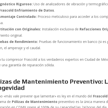
gnóstico Riguroso:
Uso de analizadores de vibración y termográficos 
Frascold Enfriamiento de Datos
.
smontaje Controlado:
Proceso meticuloso para acceder a los comp
sa.
titución con Originales:
Instalación exclusiva de
Refacciones Ori
iento original.
uebas de Rendimiento:
Pruebas de funcionamiento en banco (si es pos
n, el amperaje y el caudal.
a tu compresor Frascold a los verdaderos expertos en Ciudad de Méx
e una garantía de reparación sólida.
izas de Mantenimiento Preventivo: L
ngevidad
cho «más vale prevenir que lamentar» es ley en el mundo del
Frascold
rama de
Pólizas de Mantenimiento
preventivo es la única manera d
geración en CDMX opere al 100% de su capacidad las 24 horas del día.