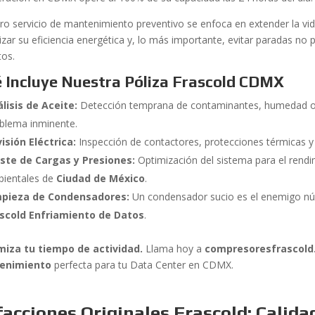
ro servicio de mantenimiento preventivo se enfoca en extender la vid
izar su eficiencia energética y, lo más importante, evitar paradas no
tos.
 Incluye Nuestra Póliza Frascold CDMX
lisis de Aceite:
Detección temprana de contaminantes, humedad o 
blema inminente.
isión Eléctrica:
Inspección de contactores, protecciones térmicas 
ste de Cargas y Presiones:
Optimización del sistema para el rendi
ientales de
Ciudad de México
.
mpieza de Condensadores:
Un condensador sucio es el enemigo núm
ascold Enfriamiento de Datos
.
iza tu tiempo de actividad.
Llama hoy a
compresoresfrascol
enimiento
perfecta para tu Data Center en CDMX.
acciones Originales Frascold: Calid