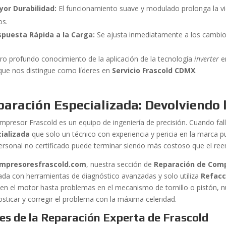
or Durabilidad:
El funcionamiento suave y modulado prolonga la vid
os.
spuesta Rápida a la Carga:
Se ajusta inmediatamente a los cambios
ro profundo conocimiento de la aplicación de la tecnología
inverter
e
 que nos distingue como líderes en
Servicio Frascold CDMX
.
aración Especializada: Devolviendo 
mpresor Frascold es un equipo de ingeniería de precisión. Cuando fal
ializada
que solo un técnico con experiencia y pericia en la marca p
ersonal no certificado puede terminar siendo más costoso que el re
mpresoresfrascold.com
, nuestra sección de
Reparación de Comp
ada con herramientas de diagnóstico avanzadas y solo utiliza
Refacc
s en el motor hasta problemas en el mecanismo de tornillo o pistón, 
osticar y corregir el problema con la máxima celeridad.
es de la Reparación Experta de Frascold