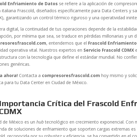
old Enfriamiento de Datos
se refiere a la aplicación de compresores
 italiana Frascold, diseñados específicamente para Data Centers y s
), garantizando un control térmico riguroso y una operatividad ininte
era digital, la continuidad de tus operaciones depende de la estabili
rupción, por mínima que sea, se traduce en pérdidas millonarias y un d
resoresfrascold.com
, entendemos que el
Frascold Enfriamient
idad operativa vital. Nuestros expertos en
Servicio Frascold CDMX
e
estructura con la tecnología que define el estándar mundial. No confíe
iones genéricas.
a ahora!
Contacta a
compresoresfrascold.com
hoy mismo y solici
ita para tu Data Center en Ciudad de México.
Importancia Crítica del Frascold En
 CDMX
d de México es un
hub
tecnológico en crecimiento exponencial. Con 
da de soluciones de enfriamiento que soporten cargas extremas es c
old, reconocida por su robustez y eficiencia, se ha convertido en el c