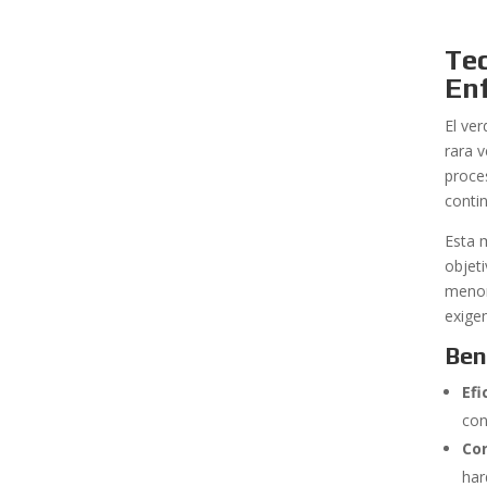
Tec
En
El ve
rara v
proce
conti
Esta 
objet
menor
exige
Ben
Efi
con
Con
har