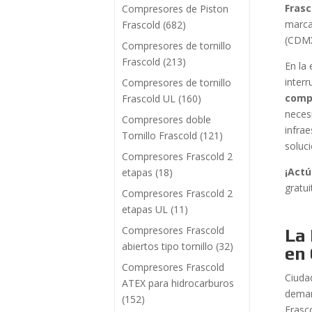
Frasc
Compresores de Piston
marca
Frascold
(682)
(CDMX
Compresores de tornillo
Frascold
(213)
En la 
inter
Compresores de tornillo
comp
Frascold UL
(160)
neces
Compresores doble
infra
Tornillo Frascold
(121)
soluc
Compresores Frascold 2
¡Actú
etapas
(18)
gratu
Compresores Frascold 2
etapas UL
(11)
Compresores Frascold
La 
abiertos tipo tornillo
(32)
en
Compresores Frascold
Ciuda
ATEX para hidrocarburos
deman
(152)
Frasc