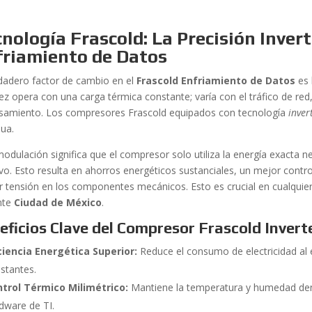
nología Frascold: La Precisión Invert
friamiento de Datos
rdadero factor de cambio en el
Frascold Enfriamiento de Datos
es 
ez opera con una carga térmica constante; varía con el tráfico de red,
samiento. Los compresores Frascold equipados con tecnología
inver
nua.
modulación significa que el compresor solo utiliza la energía exacta 
ivo. Esto resulta en ahorros energéticos sustanciales, un mejor contro
 tensión en los componentes mecánicos. Esto es crucial en cualquie
nte
Ciudad de México
.
eficios Clave del Compresor Frascold Invert
ciencia Energética Superior:
Reduce el consumo de electricidad al 
stantes.
trol Térmico Milimétrico:
Mantiene la temperatura y humedad dent
dware de TI.