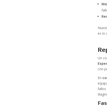
May
fall
Re
Nuest
es lo
Rep
Un co
Espec
con p
En
co
equip
fallo
diagn
Fas