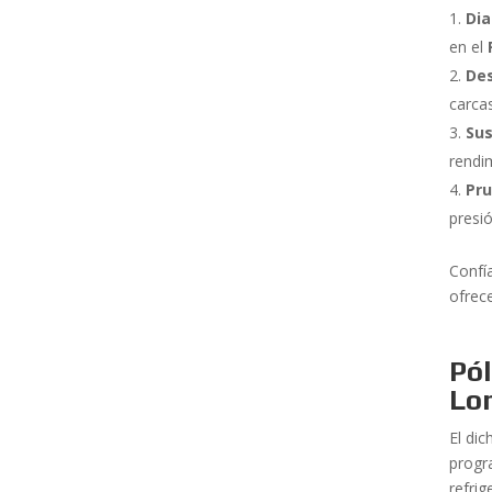
Dia
en el
De
carca
Sus
rendim
Pr
presió
Confí
ofrec
Pól
Lo
El di
prog
refri