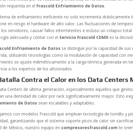
sión requerida en el
Frascold Enfriamiento de Datos
.
stema de enfriamiento ineficiente no solo incrementa drásticamente l
one en riesgo el hardware de alto valor. Las fluctuaciones de tempe
e los servidores, causar fallos intermitentes e incluso un colapso total 
logía adecuada y contar con el
Servicio Frascold CDMX
es la decisi
scold Enfriamiento de Datos
se distingue por la capacidad de sus
da, utilizando tecnologías como la modulación de capacidad con
inv
amiento se ajuste milimétricamente a la carga térmica generada en tie
ncia a los expertos de los aficionados.
Batalla Contra el Calor en los Data Centers
ata Centers de última generación, especialmente aquellos que gestionan
an una densidad de calor por rack significativamente mayor. Esto exi
iamiento de Datos
sean escalables y adaptables.
jamos con modelos Frascold que emplean tecnología de tornillo y pis
dad, garantizando que el sistema soporte picos de calor sin sacrificar 
d de México, nuestro equipo en
compresoresfrascold.com
te orie