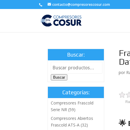
contacto@compresorescosur.com
Fr
Buscar:
Da
por
R
Buscar
Categorías:
Ra
Compresores Frascold
Serie NR
(59)
Compresores Abiertos
🌟 
Frascold ATS-A
(32)