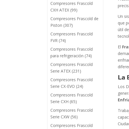
Compresores Frascold
preci
CXH ATEX
(99)
Un si
Compresores Frascold de
que p
Piston
(307)
útil d
Compresores Frascold
tecno
FVR
(74)
El
Fra
Compresores Frascold
deman
para refrigeración
(74)
enfri
Compresores Frascold
difere
Serie ATEX
(231)
La 
Compresores Frascold
Serie CX-EVO
(24)
Los D
gener
Compresores Frascold
Enfr
Serie CXH
(65)
Compresores Frascold
Traba
Serie CXW
(56)
capaci
Ciuda
Compresores Frascold