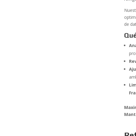
Nuest
optim
de da
Qué
Aná
pro
Rev
Aju
amb
Li
Fr
Maxim
Mant
Ref