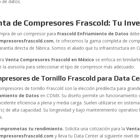
o de datos.
ta de Compresores Frascold: Tu Inve
mpra de un compresor para
Frascold Enfriamiento de Datos
debe 
mpresoresfrascold.com
, te ofrecemos la gama completa de compr
arantía directa de fábrica. Somos el aliado que tu infraestructura en 
tra
Venta Compresores Frascold en México
se enfoca en brindarte
ye la asesoría para seleccionar el tipo de compresor más adecuado:
presores de Tornillo Frascold para Data Ce
ompresores de tornillo Frascold son la elección predilecta para gran
iamiento de Datos
en CDMX. Su diseño permite un funcionamiento c
xcelente eficiencia a plena y media carga. Suelen utilizarse en siste
lers) de alta capacidad. Su longevidad y bajo mantenimiento operativo 
s.
omprometas tu rendimiento.
Solicita una cotización para la
Venta
mpresoresfrascold.com
y lleva tu Data Center al siguiente nivel de 