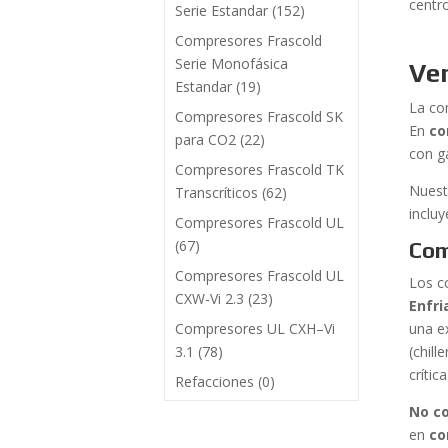
centr
Serie Estandar
(152)
Compresores Frascold
Serie Monofásica
Ven
Estandar
(19)
La co
Compresores Frascold SK
En
co
para CO2
(22)
con g
Compresores Frascold TK
Nues
Transcríticos
(62)
inclu
Compresores Frascold UL
(67)
Com
Compresores Frascold UL
Los c
CXW-Vi 2.3
(23)
Enfr
Compresores UL CXH–Vi
una e
3.1
(78)
(chil
crítica
Refacciones
(0)
No c
en
co