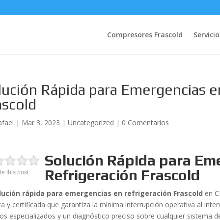
Compresores Frascold
Servicio
lución Rápida para Emergencias e
ascold
afael
|
Mar 3, 2023
|
Uncategorized
|
0 Comentarios
Solución Rápida para Em
Refrigeración Frascold
te this post
lución rápida para emergencias en refrigeración Frascold
en C
a y certificada que garantiza la mínima interrupción operativa al inter
cos especializados y un diagnóstico preciso sobre cualquier sistema de