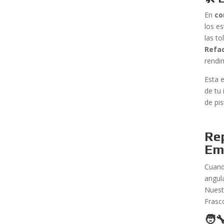
En
co
los e
las t
Refac
rendi
Esta 
de tu 
de pis
Rep
Em
Cuand
angul
Nuest
Frasc
🧑‍