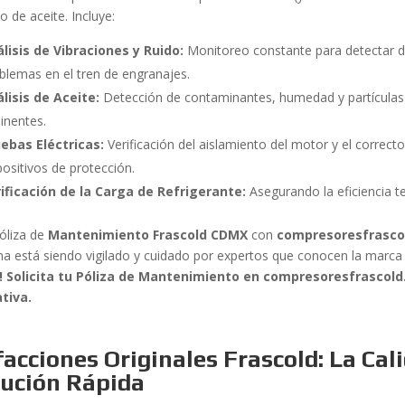
 de aceite. Incluye:
lisis de Vibraciones y Ruido:
Monitoreo constante para detectar d
blemas en el tren de engranajes.
lisis de Aceite:
Detección de contaminantes, humedad y partículas m
inentes.
ebas Eléctricas:
Verificación del aislamiento del motor y el correc
positivos de protección.
ificación de la Carga de Refrigerante:
Asegurando la eficiencia te
óliza de
Mantenimiento Frascold CDMX
con
compresoresfrasco
ma está siendo vigilado y cuidado por expertos que conocen la marca
s! Solicita tu Póliza de Mantenimiento en compresoresfrascol
tiva.
acciones Originales Frascold: La Cali
lución Rápida