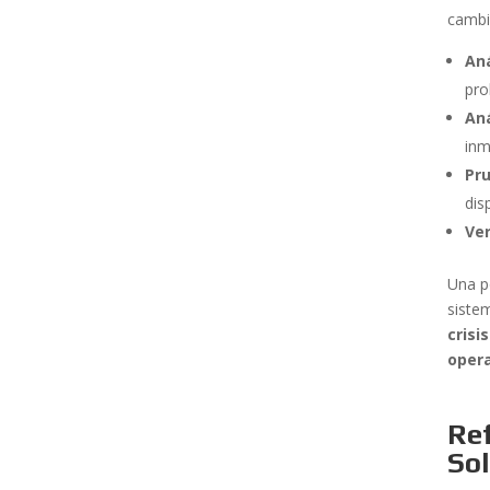
cambio
Aná
pro
Aná
inm
Pru
dis
Ver
Una p
siste
crisi
opera
Ref
So