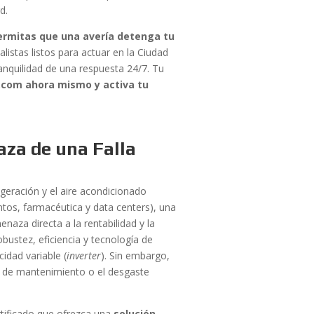
d.
permitas que una avería detenga tu
istas listos para actuar en la Ciudad
ranquilidad de una respuesta 24/7. Tu
.com ahora mismo y activa tu
za de una Falla
rigeración y el aire acondicionado
tos, farmacéutica y data centers), una
aza directa a la rentabilidad y la
ustez, eficiencia y tecnología de
cidad variable (
inverter
). Sin embargo,
ta de mantenimiento o el desgaste
rtificado que ofrezca una
solución