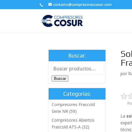
contacto@compresorescosur.com
So
Buscar:
Fr
por
R
Buscar
Categorías:
Ra
Compresores Frascold
Serie NR
(59)
La
so
Compresores Abiertos
expert
Frascold ATS-A
(32)
técni