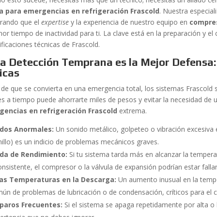
a para emergencias en refrigeración Frascold
. Nuestra especial
rando que el
expertise
y la experiencia de nuestro equipo en
compre
nor tiempo de inactividad para ti. La clave está en la preparación y e
ificaciones técnicas de Frascold.
La Detección Temprana es la Mejor Defensa:
ticas
 de que se convierta en una emergencia total, los sistemas Frascold s
es a tiempo puede ahorrarte miles de pesos y evitar la necesidad de
encias en refrigeración Frascold
extrema.
idos Anormales:
Un sonido metálico, golpeteo o vibración excesiva e
nillo) es un indicio de problemas mecánicos graves.
ída de Rendimiento:
Si tu sistema tarda más en alcanzar la temper
onsistente, el compresor o la válvula de expansión podrían estar falla
tas Temperaturas en la Descarga:
Un aumento inusual en la temp
ún de problemas de lubricación o de condensación, críticos para el
sparos Frecuentes:
Si el sistema se apaga repetidamente por alta o 