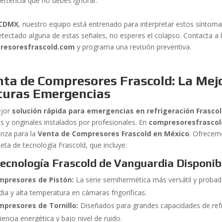
ertencia que no debes ignorar.
CDMX
, nuestro equipo está entrenado para interpretar estos síntomas
etectado alguna de estas señales, no esperes el colapso. Contacta a 
resoresfrascold.com
y programa una revisión preventiva.
ta de Compresores Frascold: La Mej
turas Emergencias
ejor
solución rápida para emergencias en refrigeración Frasco
s y originales instalados por profesionales. En
compresoresfrasco
anza para la
Venta de Compresores Frascold en México
. Ofrecem
eta de tecnología Frascold, que incluye:
Tecnología Frascold de Vanguardia Disponi
mpresores de Pistón:
La serie semihermética más versátil y probada
ia y alta temperatura en cámaras frigoríficas.
mpresores de Tornillo:
Diseñados para grandes capacidades de ref
ciencia energética y bajo nivel de ruido.