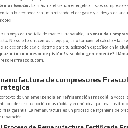
stemas
Inverter
:
La máxima eficiencia energética. Estos compresores 
encia a la demanda real, minimizando el desgaste y el riesgo de una
scold
.
o un viejo equipo falla de manera irreparable, la
Venta de Compres
esta. No solo te ofrecemos el equipo, sino también el cálculo y la ase
o seleccionado sea el óptimo para tu aplicación específica en la
Ciu
plazar tu compresor de pistón Frascold urgentemente? Lláma
resoresfrascold.com.
manufactura de compresores Frascol
tratégica
 contexto de una
emergencia en refrigeración Frascold
, a veces 
ente puede ser una opción más rápida y económica que una sustituci
ad ni la garantía. La remanufactura es un proceso de ingeniería de pr
e reparación.
 El Proceso de Remanufactura Certificada Fr