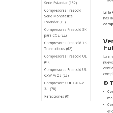
adv
Serie Estandar
(152)
Compresores Frascold
En la
Serie Monofásica
has d
Estandar
(19)
comp
Compresores Frascold SK
para CO2
(22)
Ven
Compresores Frascold TK
Fu
Transcríticos
(62)
Compresores Frascold UL
La m
(67)
nuevo
confi
Compresores Frascold UL
compl
CXW-Vi 2.3
(23)
⚙️ 
Compresores UL CXH–Vi
3.1
(78)
Co
Refacciones
(0)
med
Co
efi