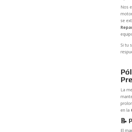
Nos en
motor
se ex
Repar
equip
Si tu 
respu
Pól
Pr
La me
mante
prolo
en la
📝 
El ma