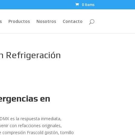
0 Items
s
Productos
Nosotros
Contacto
n Refrigeración
ergencias en
DMX es la respuesta inmediata,
venir con refacciones originales,
 compresión Frascold (pistón, tornillo