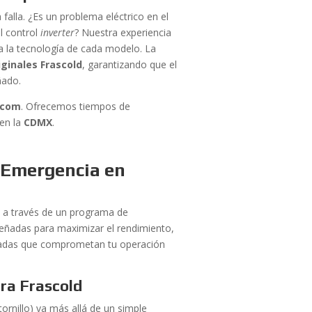
 falla. ¿Es un problema eléctrico en el
l control
inverter
? Nuestra experiencia
 a la tecnología de cada modelo. La
ginales Frascold
, garantizando que el
ñado.
.com
. Ofrecemos tiempos de
en la
CDMX
.
a Emergencia en
 a través de un programa de
eñadas para maximizar el rendimiento,
peradas que comprometan tu operación
ra Frascold
ornillo) va más allá de un simple