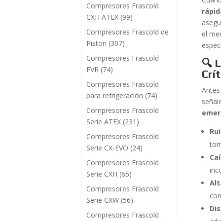
Compresores Frascold
rápid
CXH ATEX
(99)
asegu
Compresores Frascold de
el me
Piston
(307)
espec
Compresores Frascold
🔍 
FVR
(74)
Crí
Compresores Frascold
Antes
para refrigeración
(74)
señal
Compresores Frascold
emerg
Serie ATEX
(231)
Ru
Compresores Frascold
tor
Serie CX-EVO
(24)
Ca
Compresores Frascold
inc
Serie CXH
(65)
Al
Compresores Frascold
com
Serie CXW
(56)
Di
Compresores Frascold