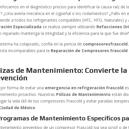
focamos en el diagnóstico preciso para identificar la causa raíz de la
? ¿Una avería mecánica en el cigüeñal o los rodamientos? ¿Fallo en e
tiende a todos los refrigerantes compatibles (HFC, HFO, Naturales) y
ación Especializada
se realiza siempre utilizando
Refacciones Ori
o reparado mantenga la integridad y la eficiencia para la que fue dise
sistema ha colapsado, confía en la pericia de
compresoresfrascold
esta incomparables para la
Reparación de Compresores Frascold
izas de Mantenimiento: Convierte l
evención
jor forma de evitar una
emergencia en refrigeración Frascold
es
nimiento proactivo. Nuestras
Pólizas de Mantenimiento
están dis
ngar la vida útil de tus compresores Frascold y evitar paradas ines
Ciudad de México
.
Programas de Mantenimiento Específicos pa
ntenimiento preventivo de un compresor Frascold (ya sea
scroll
o de t