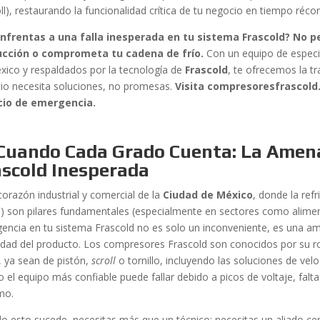
ll), restaurando la funcionalidad crítica de tu negocio en tiempo récor
nfrentas a una falla inesperada en tu sistema Frascold? No 
cción o comprometa tu cadena de frío.
Con un equipo de especial
xico y respaldados por la tecnología de
Frascold
, te ofrecemos la t
io necesita soluciones, no promesas.
Visita compresoresfrascold
cio de emergencia.
 Cuando Cada Grado Cuenta: La Amena
ascold Inesperada
corazón industrial y comercial de la
Ciudad de México
, donde la ref
) son pilares fundamentales (especialmente en sectores como alimen
encia en tu sistema Frascold no es solo un inconveniente, es una amen
idad del producto. Los compresores Frascold son conocidos por su rob
, ya sean de pistón,
scroll
o tornillo, incluyendo las soluciones de velo
so el equipo más confiable puede fallar debido a picos de voltaje, fal
mo.
o esto sucede, necesitas más que un técnico; necesitas un aliado ce