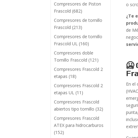
Compresores de Piston
o scro
Frascold
(682)
¿Te e
Compresores de tornillo
produ
Frascold
(213)
de Mé
Compresores de tornillo
negoc
Frascold UL
(160)
servi
Compresores doble
Tornillo Frascold
(121)
🥶
Compresores Frascold 2
Fr
etapas
(18)
En el 
Compresores Frascold 2
(HVAC
etapas UL
(11)
emerg
Compresores Frascold
segur
abiertos tipo tornillo
(32)
punta
Compresores Frascold
inclu
ATEX para hidrocarburos
extre
(152)
Cuand