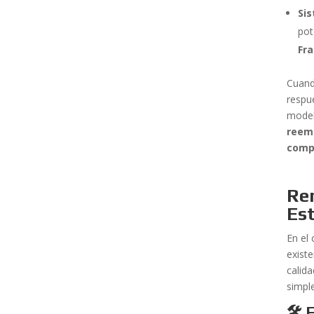
Si
pot
Fra
Cuand
respu
model
reem
comp
Re
Es
En el
exist
calid
simpl
🛠️