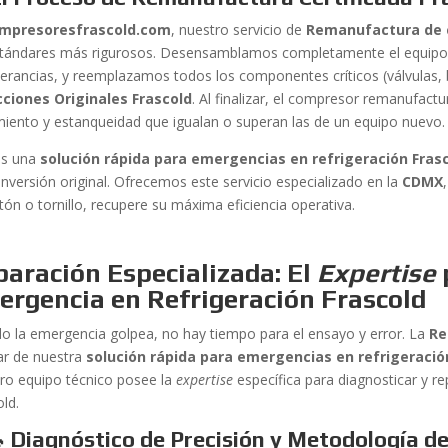
mpresoresfrascold.com
, nuestro servicio de
Remanufactura de 
stándares más rigurosos. Desensamblamos completamente el equipo,
olerancias, y reemplazamos todos los componentes críticos (válvulas, b
ciones Originales Frascold
. Al finalizar, el compresor remanufac
miento y estanqueidad que igualan o superan las de un equipo nuevo.
es una
solución rápida para emergencias en refrigeración Fras
inversión original. Ofrecemos este servicio especializado en la
CDMX
tón o tornillo, recupere su máxima eficiencia operativa.
aración Especializada: El
Expertise
ergencia en Refrigeración Frascold
o la emergencia golpea, no hay tiempo para el ensayo y error. La
Re
ar de nuestra
solución rápida para emergencias en refrigeració
ro equipo técnico posee la
expertise
específica para diagnosticar y re
old.
🔧 Diagnóstico de Precisión y Metodología d