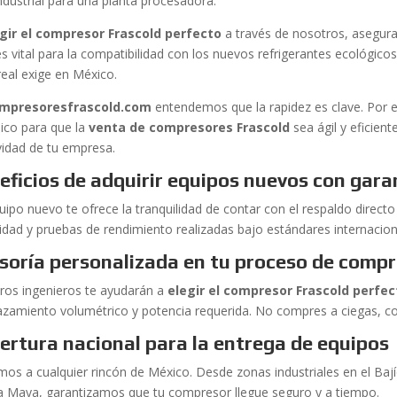
ndustrial para una planta procesadora.
gir el compresor Frascold perfecto
a través de nosotros, asegura
es vital para la compatibilidad con los nuevos refrigerantes ecológic
eal exige en México.
mpresoresfrascold.com
entendemos que la rapidez es clave. Por 
ico para que la
venta de compresores Frascold
sea ágil y eficien
ividad de tu empresa.
eficios de adquirir equipos nuevos con gara
ipo nuevo te ofrece la tranquilidad de contar con el respaldo directo 
lidad y pruebas de rendimiento realizadas bajo estándares internacion
soría personalizada en tu proceso de comp
ros ingenieros te ayudarán a
elegir el compresor Frascold perfec
azamiento volumétrico y potencia requerida. No compres a ciegas, c
ertura nacional para la entrega de equipos
mos a cualquier rincón de México. Desde zonas industriales en el Bají
ra Maya, garantizamos que tu compresor llegue seguro y a tiempo.