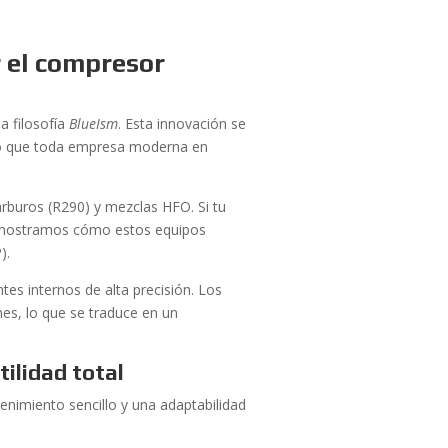
r el compresor
a filosofía
BlueIsm
. Esta innovación se
algo que toda empresa moderna en
rburos (R290) y mezclas HFO. Si tu
mostramos cómo estos equipos
).
es internos de alta precisión. Los
nes, lo que se traduce en un
ilidad total
tenimiento sencillo y una adaptabilidad