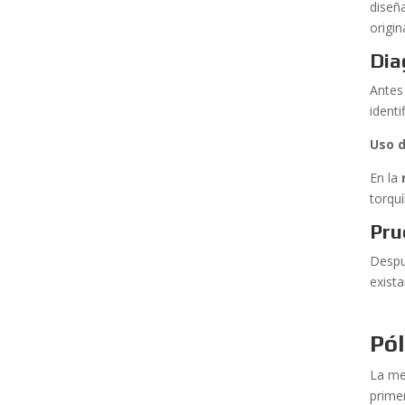
diseñ
origi
Dia
Antes
identi
Uso d
En la
torqu
Pru
Despu
exista
Pó
La me
prime