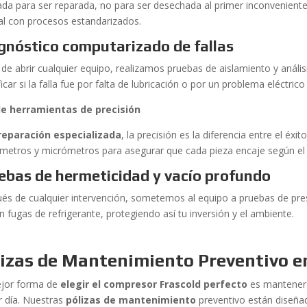
ada para ser reparada, no para ser desechada al primer inconvenient
nal con procesos estandarizados.
gnóstico computarizado de fallas
 de abrir cualquier equipo, realizamos pruebas de aislamiento y anális
ficar si la falla fue por falta de lubricación o por un problema eléctrico
e herramientas de precisión
reparación especializada
, la precisión es la diferencia entre el éxi
ímetros y micrómetros para asegurar que cada pieza encaje según el 
ebas de hermeticidad y vacío profundo
és de cualquier intervención, sometemos al equipo a pruebas de pres
n fugas de refrigerante, protegiendo así tu inversión y el ambiente.
lizas de Mantenimiento Preventivo e
jor forma de
elegir el compresor Frascold perfecto
es mantener 
r día. Nuestras
pólizas de mantenimiento
preventivo están diseña