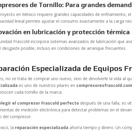
presores de Tornillo: Para grandes deman
 proyecto en México requiere grandes capacidades de enfriamiento, el t
pacidad lineal permite ajustar el consumo exactamente a la carga nec
ovación en lubricación y protección térmica
unidad Frascold incorpora sistemas avanzados de lubricación que ase
 desgaste posible, incluso en condiciones de arranque frecuentes.
aración Especializada de Equipos F
es, no se trata de comprar uno nuevo, sino de devolverle la vida al qu
ializada
es uno de nuestros pilares en
compresoresfrascold.co
onocen cada tornillo de la marca.
elegir el compresor Frascold perfecto
después de una falla, es vit
mientas de medición electrónica para detectar problemas en el devan
o del compresor.
xico, la
reparación especializada
ahorra tiempo y dinero. Un com