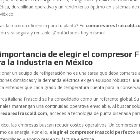
ética, durabilidad operativa y un rendimiento óptimo en sistemas de re
México.
as la máxima eficiencia para tu planta? En
compresoresfrascold.c
sión sea segura y rentable. ¡Contáctanos hoy mismo!
importancia de elegir el compresor F
a la industria en México
cionar un equipo de refrigeración no es una tarea que deba tomarse a 
ciones climáticas y la demanda eléctrica exigen equipos robustos.
Ele
fica entender que cada grado de temperatura cuenta para la conserva
rca italiana Frascold se ha consolidado como un referente global. Su
triales mantengan una continuidad operativa envidiable. Al buscar sol
resoresfrascold.com
, accedes a tecnología de punta diseñada par
xico, las empresas buscan reducir costos operativos. Un compresor 
mo de energía. Por ello,
elegir el compresor Frascold perfecto
es
tenibilidad y ahorro real en tu factura eléctrica.