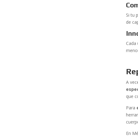
Com
Si tu
de ca
Inn
Cada 
menor
Rep
A vec
espec
que c
Para
herra
cuerp
En Mé