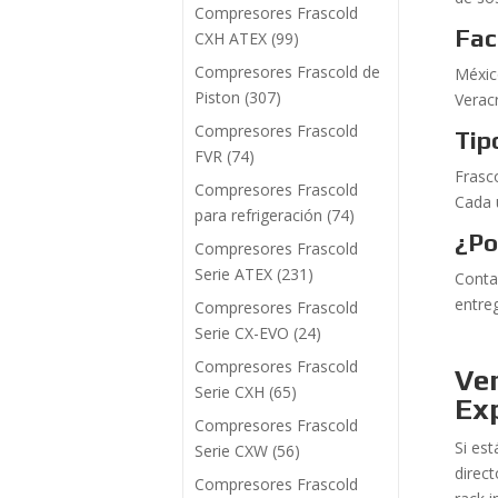
Compresores Frascold
Fac
CXH ATEX
(99)
Compresores Frascold de
Méxic
Piston
(307)
Verac
Compresores Frascold
Tip
FVR
(74)
Frasc
Compresores Frascold
Cada u
para refrigeración
(74)
¿Po
Compresores Frascold
Serie ATEX
(231)
Conta
entre
Compresores Frascold
Serie CX-EVO
(24)
Compresores Frascold
Ven
Serie CXH
(65)
Ex
Compresores Frascold
Si est
Serie CXW
(56)
direc
Compresores Frascold