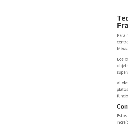
Tec
Fra
Para 
centr
Méxic
Los c
objet
super
Al
ele
plato
funci
Com
Estos 
increí