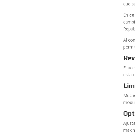
que s
En
co
cambi
Repúb
Al co
permi
Rev
El ac
estat
Lim
Mucho
módul
Opt
Ajust
maximi