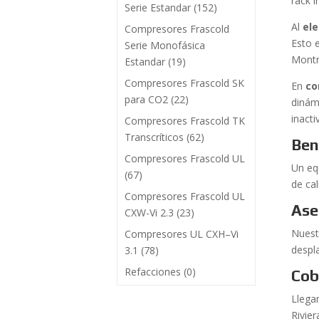
rack i
Serie Estandar
(152)
Al
ele
Compresores Frascold
Esto 
Serie Monofásica
Montr
Estandar
(19)
Compresores Frascold SK
En
co
para CO2
(22)
dinám
inact
Compresores Frascold TK
Transcríticos
(62)
Ben
Compresores Frascold UL
Un equ
(67)
de ca
Compresores Frascold UL
Ase
CXW-Vi 2.3
(23)
Nuest
Compresores UL CXH–Vi
despl
3.1
(78)
Refacciones
(0)
Cob
Llega
Rivie