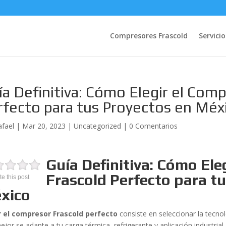
Compresores Frascold
Servicio
ía Definitiva: Cómo Elegir el Com
rfecto para tus Proyectos en Méx
afael
|
Mar 20, 2023
|
Uncategorized
|
0 Comentarios
Guía Definitiva: Cómo Ele
Frascold Perfecto para t
te this post
xico
r el compresor Frascold perfecto
consiste en seleccionar la tecnol
jor se adapte a tu carga térmica, refrigerante y aplicación industrial.