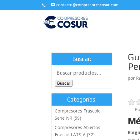
contacto@compresorescosur.com
Gu
Buscar:
Pe
por
R
Buscar
Categorías:
Ra
Compresores Frascold
Serie NR
(59)
Mé
Compresores Abiertos
Elegi
Frascold ATS-A
(32)
que me