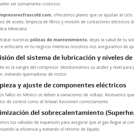
uelen ser sumamente costosos.
mpresoresfrascold.com
, ofrecemos planes que se ajustan al ciclo
os de aceite, limpieza de filtros y revisión de contactores eléctrico
lica Mexicana.
ntratar nuestras
pólizas de mantenimiento
, dejas la salud de tu s
te enfocarte en tu negocio mientras nosotros nos aseguramos de que 
isión del sistema de lubricación y niveles de
eite es la sangre del compresor. Monitoreamos su acidez y nivel para p
or, evitando quemaduras de motor.
pieza y ajuste de componentes eléctricos
s fallos en México se deben a variaciones de voltaje. Revisamos que 
os de control como el Kriwan funcionen correctamente.
imización del sobrecalentamiento (Superhe
amos tus válvulas de expansión para asegurar que el gas llegue al co
zando la eficiencia y evitando el retorno de líquido.