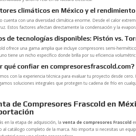
tores climáticos en México y el rendimient
o cuenta con una diversidad climática enorme. Desde el calor extr
ruz. Estos factores afectan directamente la condensación y la evapora
os de tecnologías disponibles: Pistón vs. Tor
old ofrece una gama amplia que incluye compresores semi-herméticos
no tiene un nicho específico donde brilla por su eficiencia volumétric
r qué confiar en compresoresfrascold.com?
mos con la experiencia técnica para evaluar tu proyecto desde cero
gamos soluciones integrales que protegen tu cadena de frío en cualqui
ta de Compresores Frascold en Méxi
portación
ás en la etapa de adquisición, la
venta de compresores Frascold
en
to al catálogo completo de la marca. No importa si necesitas un eq