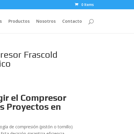
0 Items
s
Productos
Nosotros
Contacto
presor Frascold
ico
gir el Compresor
us Proyectos en
ogía de compresión (pistón o tornillo)
 Esta decisión garantiza eficiencia