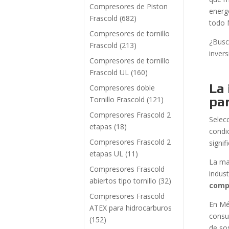
Compresores de Piston
energ
Frascold
(682)
todo 
Compresores de tornillo
¿Busc
Frascold
(213)
inver
Compresores de tornillo
Frascold UL
(160)
La 
Compresores doble
par
Tornillo Frascold
(121)
Compresores Frascold 2
Selec
etapas
(18)
condi
Compresores Frascold 2
signi
etapas UL
(11)
La ma
Compresores Frascold
indus
abiertos tipo tornillo
(32)
comp
Compresores Frascold
En Mé
ATEX para hidrocarburos
consu
(152)
de sos