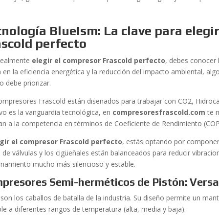
nología BlueIsm: La clave para elegi
scold perfecto
realmente
elegir el compresor Frascold perfecto
, debes conocer l
a en la eficiencia energética y la reducción del impacto ambiental, 
o debe priorizar.
ompresores Frascold están diseñados para trabajar con CO2, Hidroca
ivo es la vanguardia tecnológica, en
compresoresfrascold.com
te 
an a la competencia en términos de Coeficiente de Rendimiento (COP
gir el compresor Frascold perfecto
, estás optando por component
s de válvulas y los cigüeñales están balanceados para reducir vibracio
onamiento mucho más silencioso y estable.
presores Semi-herméticos de Pistón: Versat
son los caballos de batalla de la industria. Su diseño permite un man
ble a diferentes rangos de temperatura (alta, media y baja).