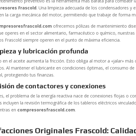
ntenimiento preventivo es la herramienta más barata para combatir 
resores Frascold
. Una limpieza adecuada de los condensadores y e
en la carga mecánica del motor, permitiendo que trabaje de forma más
mpresoresfrascold.com
ofrecemos pólizas de mantenimiento diseñ
ue operes en el sector alimentario, farmacéutico o químico, nuestra
os Frascold siempre operen en el punto de máxima eficiencia.
pieza y lubricación profunda
o en el aceite aumenta la fricción. Esto obliga al motor a «jalar» más
llos. Al mantener el lubricante en condiciones óptimas, el consumo de
l, protegiendo tus finanzas.
isión de contactores y conexiones
es, el problema de la energía reactiva nace de conexiones flojas o c
s incluyen la revisión termográfica de los tableros eléctricos vincula
ntras en
compresoresfrascold.com
.
acciones Originales Frascold: Calida