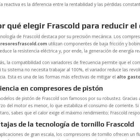
a reactiva es la diferencia entre la rentabilidad y las pérdidas constan
r qué elegir Frascold para reducir e
cnología de Frascold destaca por su precisión mecánica. Los compr
resoresfrascold.com
utilizan componentes de baja fricción y bobi
educe la resistencia eléctrica y, por ende, la generación de energía re
s, la compatibilidad con variadores de frecuencia permite que el com
Si tu sistema no necesita trabajar al 100%, el variador reduce las revol
cia. Esta es una de las formas más efectivas de mitigar el
alto gasto
ciencia en compresores de pistón
odelos de pistón de Frascold son famosos por su robustez. Gracias a 
rzo del motor es menor, lo que estabiliza el consumo de corriente. S
taro, sabes que el calor exige el máximo rendimiento; Frascold respo
tajas de la tecnología de tornillo Frascold
plicaciones de gran escala, los compresores de tornillo ofrecen un flu