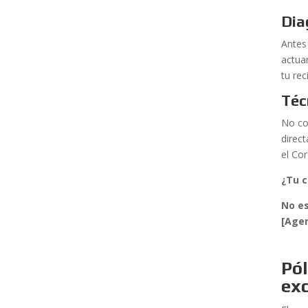
Dia
Antes
actua
tu rec
Téc
No co
direc
el Co
¿Tu 
No es
[Age
Pól
ex