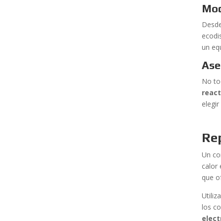
Mod
Desde
ecodi
un eq
Ase
No to
react
elegi
Rep
Un co
calor
que o
Utili
los c
elect