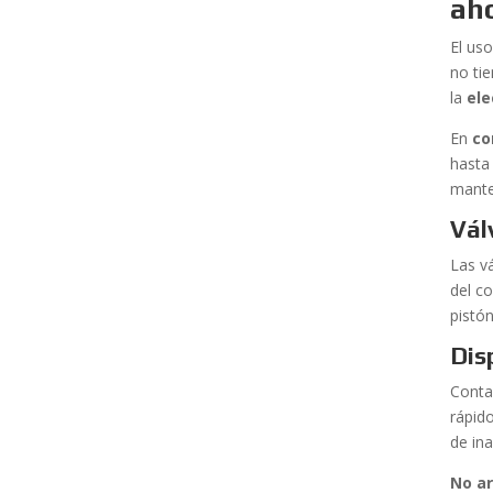
ah
El uso
no ti
la
ele
En
co
hasta
mante
Vál
Las vá
del c
pistó
Dis
Conta
rápid
de ina
No ar