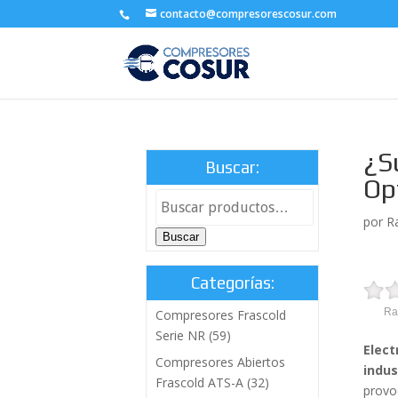
contacto@compresorescosur.com
¿S
Buscar:
Op
por
R
Buscar
Categorías:
Ra
Compresores Frascold
Serie NR
(59)
Elect
Compresores Abiertos
indus
Frascold ATS-A
(32)
provo