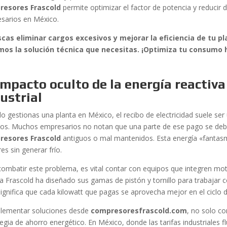
resores Frascold
permite optimizar el factor de potencia y reducir
esarios en México.
scas eliminar cargos excesivos y mejorar la eficiencia de tu 
os la solución técnica que necesitas. ¡Optimiza tu consumo
impacto oculto de la energía reactiva
ustrial
o gestionas una planta en México, el recibo de electricidad suele se
os. Muchos empresarios no notan que una parte de ese pago se deb
resores Frascold
antiguos o mal mantenidos. Esta energía «fantasma
es sin generar frío.
combatir este problema, es vital contar con equipos que integren moto
ana Frascold ha diseñado sus gamas de pistón y tornillo para trabajar 
ignifica que cada kilowatt que pagas se aprovecha mejor en el ciclo d
plementar soluciones desde
compresoresfrascold.com
, no solo c
egia de ahorro energético. En México, donde las tarifas industriales f