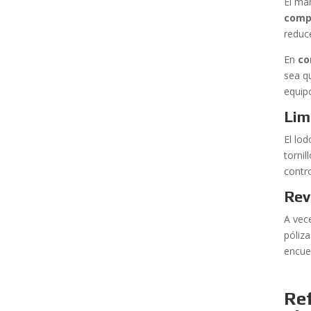
El ma
comp
reduc
En
co
sea q
equip
Lim
El lod
torni
contro
Rev
A vec
póliza
encue
Ref