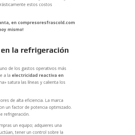
 drásticamente estos costos
planta, en compresoresfrascold.com
 hoy mismo!
 en la refrigeración
r uno de los gastos operativos más
e a la
electricidad reactiva en
» satura las líneas y calienta los
res de alta eficiencia. La marca
con un factor de potencia optimizado.
e refrigeración.
ompras un equipo; adquieres una
luctúan, tener un control sobre la