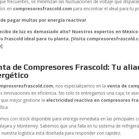
que frecuentes, se minimizan las fluctuaciones de voltaje que disparan
los en
compresoresfrascold.com
para encontrar el ideal para tu p
 de pagar multas por energía reactiva!
ecibo de luz es demasiado alto? Nuestros expertos en México
o Frascold ideal para tu planta. [Visita compresoresfrascold.c
a]
ta de Compresores Frascold: Tu alia
ergético
mpresoresfrascold.com
, nos especializamos en la
venta de comp
as innovaciones en eficiencia. No solo te entregamos una caja; te a
l que mejor gestione la
electricidad reactiva en compresores Fra
fica.
mos con stock disponible para entrega inmediata en las principales
lajara y Monterrey. Sabemos que una falla en tu sistema de refriger
e nuestra logística está diseñada para responder con rapidez.