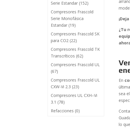
arran
Serie Estandar
(152)
mode
Compresores Frascold
Serie Monofásica
¡Deja
Estandar
(19)
¿Tu r
Compresores Frascold SK
equip
para CO2
(22)
ahor
Compresores Frascold TK
Transcríticos
(62)
Ven
Compresores Frascold UL
en
(67)
Compresores Frascold UL
En
co
CXW-Vi 2.3
(23)
últim
sea e
Compresores UL CXH–Vi
especí
3.1
(78)
Refacciones
(0)
Conta
Guada
lo qu