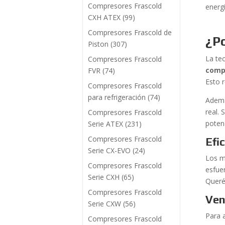
Compresores Frascold
energí
CXH ATEX
(99)
Compresores Frascold de
¿Po
Piston
(307)
La te
Compresores Frascold
comp
FVR
(74)
Esto r
Compresores Frascold
para refrigeración
(74)
Ademá
real. 
Compresores Frascold
poten
Serie ATEX
(231)
Compresores Frascold
Efi
Serie CX-EVO
(24)
Los m
Compresores Frascold
esfue
Serie CXH
(65)
Queré
Compresores Frascold
Ven
Serie CXW
(56)
Para a
Compresores Frascold