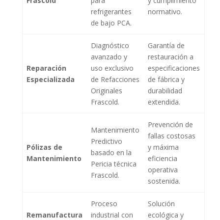
Frascold
para
y cumplimiento
refrigerantes
normativo.
de bajo PCA.
Diagnóstico
Garantía de
avanzado y
restauración a
Reparación
uso exclusivo
especificaciones
Especializada
de Refacciones
de fábrica y
Originales
durabilidad
Frascold.
extendida.
Prevención de
Mantenimiento
fallas costosas
Predictivo
Pólizas de
y máxima
basado en la
Mantenimiento
eficiencia
Pericia técnica
operativa
Frascold.
sostenida.
Proceso
Solución
Remanufactura
industrial con
ecológica y