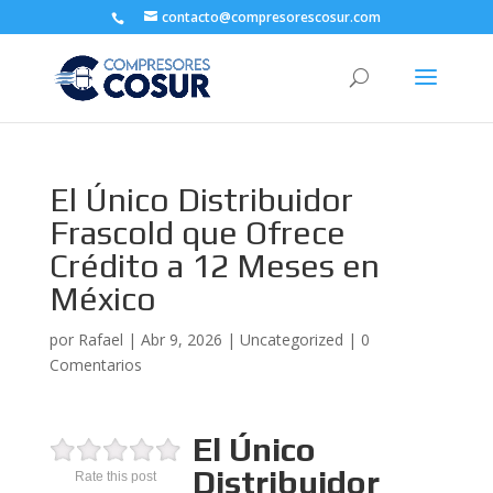
contacto@compresorescosur.com
El Único Distribuidor
Frascold que Ofrece
Crédito a 12 Meses en
México
por
Rafael
|
Abr 9, 2026
|
Uncategorized
|
0
Comentarios
El Único
Distribuidor
Rate this post