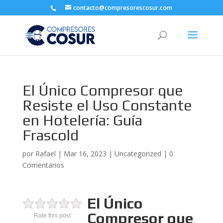
contacto@compresorescosur.com
El Único Compresor que
Resiste el Uso Constante
en Hotelería: Guía
Frascold
por
Rafael
|
Mar 16, 2023
|
Uncategorized
|
0
Comentarios
El Único
Compresor que
Rate this post