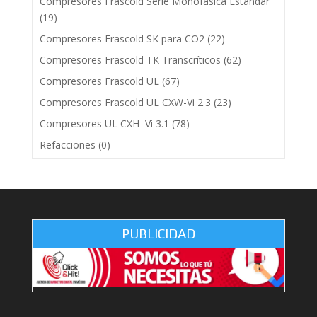
Compresores Frascold Serie Monofásica Estandar
(19)
Compresores Frascold SK para CO2
(22)
Compresores Frascold TK Transcríticos
(62)
Compresores Frascold UL
(67)
Compresores Frascold UL CXW-Vi 2.3
(23)
Compresores UL CXH–Vi 3.1
(78)
Refacciones
(0)
PUBLICIDAD