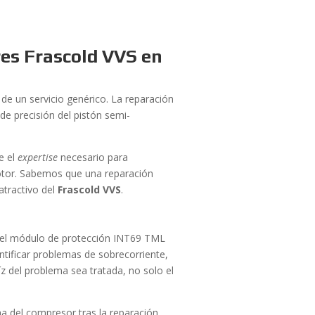
es Frascold VVS en
 de un servicio genérico. La reparación
e precisión del pistón semi-
e el
expertise
necesario para
 motor. Sabemos que una reparación
atractivo del
Frascold VVS
.
s del módulo de protección INT69 TML
entificar problemas de sobrecorriente,
íz del problema sea tratada, no solo el
ha del compresor tras la reparación,