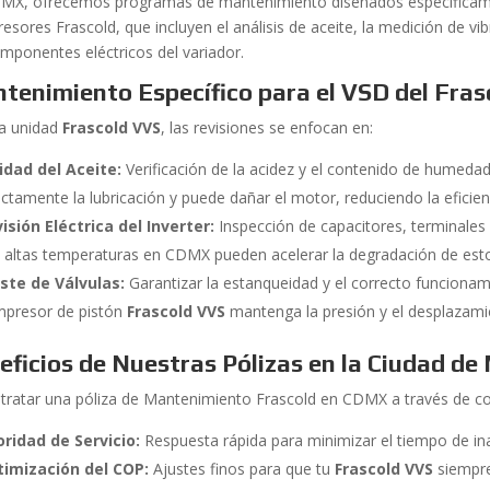
MX, ofrecemos programas de mantenimiento diseñados específicamen
esores Frascold, que incluyen el análisis de aceite, la medición de vi
omponentes eléctricos del variador.
tenimiento Específico para el VSD del Fra
la unidad
Frascold VVS
, las revisiones se enfocan en:
idad del Aceite:
Verificación de la acidez y el contenido de humeda
ectamente la lubricación y puede dañar el motor, reduciendo la eficie
isión Eléctrica del Inverter:
Inspección de capacitores, terminales 
 altas temperaturas en CDMX pueden acelerar la degradación de es
ste de Válvulas:
Garantizar la estanqueidad y el correcto funcionami
presor de pistón
Frascold VVS
mantenga la presión y el desplazam
eficios de Nuestras Pólizas en la Ciudad de
ntratar una póliza de Mantenimiento Frascold en CDMX a través de c
oridad de Servicio:
Respuesta rápida para minimizar el tiempo de ina
timización del COP:
Ajustes finos para que tu
Frascold VVS
siempre