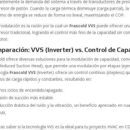
antemente la demanda del sistema a través de transductores de presió
esor de pistón. Cuando la carga térmica disminuye (carga parcial), la 
mo de energía se reduce de forma no lineal, maximizando el COP.
modulación es la razón por la cual un
Frascold VVS
puede ofrecer una
esor tradicional, logrando el control más fino de la capacidad sin com
otor.
paración: VVS (Inverter) vs. Control de Ca
old ofrece diversas soluciones para la modulación de capacidad, com
Reduced Suction Head), que permite una modulación por etapas (eje
logía
Frascold VVS
(Inverter) ofrece un control continuo (stepless) q
os de carga rápidos y constantes, resultando en:
os ciclos de encendido/apagado.
sión de succión más estable.
ucción drástica del ruido y la vibración, un beneficio apreciado en cua
MX.
as saber si la tecnología VVS es la ideal para tu proyecto HVAC en C