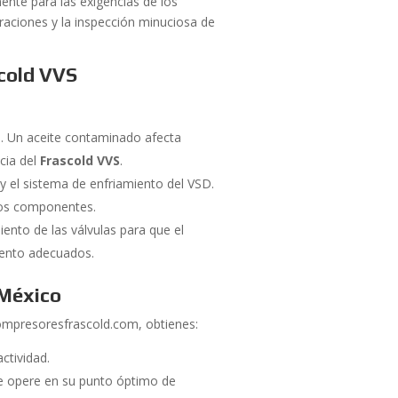
te para las exigencias de los
braciones y la inspección minuciosa de
scold VVS
d. Un aceite contaminado afecta
ncia del
Frascold VVS
.
y el sistema de enfriamiento del VSD.
tos componentes.
ento de las válvulas para que el
iento adecuados.
 México
ompresoresfrascold.com, obtienes:
ctividad.
 opere en su punto óptimo de