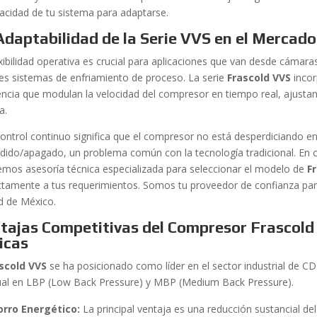
pacidad de tu sistema para adaptarse.
Adaptabilidad de la Serie VVS en el Mercad
xibilidad operativa es crucial para aplicaciones que van desde cámara
es sistemas de enfriamiento de proceso. La serie
Frascold VVS
incor
encia que modulan la velocidad del compresor en tiempo real, ajustan
a.
control continuo significa que el compresor no está desperdiciando en
dido/apagado, un problema común con la tecnología tradicional. En
emos asesoría técnica especializada para seleccionar el modelo de
F
ctamente a tus requerimientos. Somos tu proveedor de confianza par
d de México.
tajas Competitivas del Compresor Frascold
ticas
scold VVS
se ha posicionado como líder en el sector industrial de C
gual en LBP (Low Back Pressure) y MBP (Medium Back Pressure).
orro Energético:
La principal ventaja es una reducción sustancial d