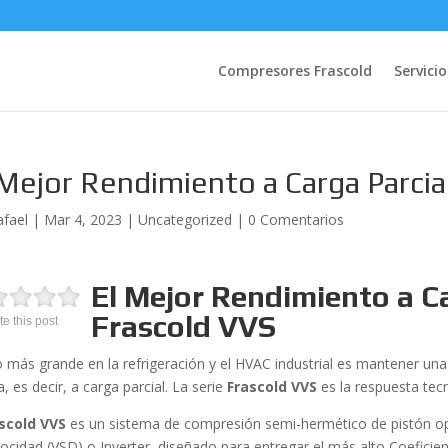
Compresores Frascold
Servicio
 Mejor Rendimiento a Carga Parcia
afael
|
Mar 4, 2023
|
Uncategorized
|
0 Comentarios
El Mejor Rendimiento a Ca
Frascold VVS
te this post
to más grande en la refrigeración y el HVAC industrial es mantener un
a, es decir, a carga parcial. La serie
Frascold VVS
es la respuesta tec
scold VVS
es un sistema de compresión semi-hermético de pistón op
locidad (VSD) o Inverter, diseñado para entregar el más alto Coefici