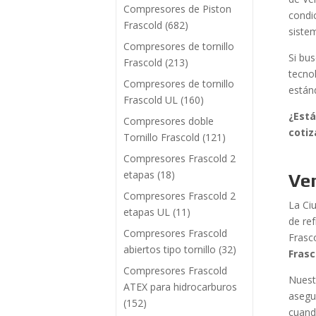
Compresores de Piston
condi
Frascold
(682)
sistem
Compresores de tornillo
Si bu
Frascold
(213)
tecno
Compresores de tornillo
están
Frascold UL
(160)
¿Está
Compresores doble
cotiz
Tornillo Frascold
(121)
Compresores Frascold 2
etapas
(18)
Ve
Compresores Frascold 2
La Ci
etapas UL
(11)
de re
Compresores Frascold
Frasc
abiertos tipo tornillo
(32)
Frasc
Compresores Frascold
Nuest
ATEX para hidrocarburos
asegu
(152)
cuand