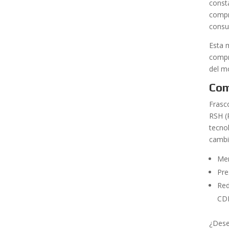
const
compr
consu
Esta 
compr
del m
Com
Frasc
RSH (
tecno
cambi
Men
Pre
Red
CD
¿Dese