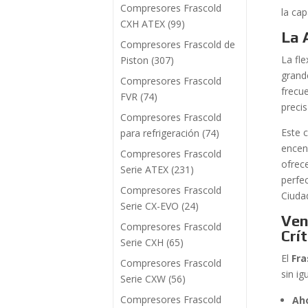
Compresores Frascold
la ca
CXH ATEX
(99)
La 
Compresores Frascold de
La fle
Piston
(307)
grand
Compresores Frascold
frecu
FVR
(74)
precis
Compresores Frascold
Este 
para refrigeración
(74)
encen
Compresores Frascold
ofrec
Serie ATEX
(231)
perfe
Compresores Frascold
Ciuda
Serie CX-EVO
(24)
Ven
Compresores Frascold
Crí
Serie CXH
(65)
El
Fra
Compresores Frascold
sin i
Serie CXW
(56)
Compresores Frascold
Ah