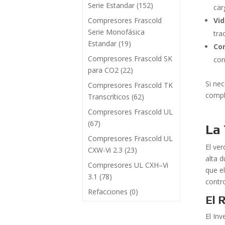
Serie Estandar
(152)
car
Compresores Frascold
Vid
Serie Monofásica
tra
Estandar
(19)
Con
Compresores Frascold SK
con
para CO2
(22)
Si nec
Compresores Frascold TK
compl
Transcríticos
(62)
Compresores Frascold UL
(67)
La 
Compresores Frascold UL
El ve
CXW-Vi 2.3
(23)
alta d
Compresores UL CXH–Vi
que e
3.1
(78)
contr
Refacciones
(0)
El 
El Inv