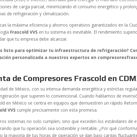
ciones de carga parcial, minimizando el consumo energético y prolong
as de refrigeración y climatización.
scas la máxima eficiencia y ahorros operativos garantizados en la Ciud
logía
Frascold VVS
en tu sistema es inevitable. El rendimiento superi
dar que tu empresa debe alcanzar.
s listo para optimizar tu infraestructura de refrigeración? 
ación personalizada a nuestros expertos en compresoresfras
nta de Compresores Frascold en CDMX
udad de México, con su intensa demanda energética y estrictas regulac
frigeración que superen lo convencional. Cuando hablamos de inversió
old en México se centra en equipos que demuestren un rápido Retorno 
old VVS
cumple precisamente con esta promesa.
ros sistemas no solo cumplen, sino que exceden los estándares de ef
rando que tu operación sea sostenible y rentable. ¿Por qué conforma
o la mayoría de tus horas de operación se dan bajo cargas fluctuante