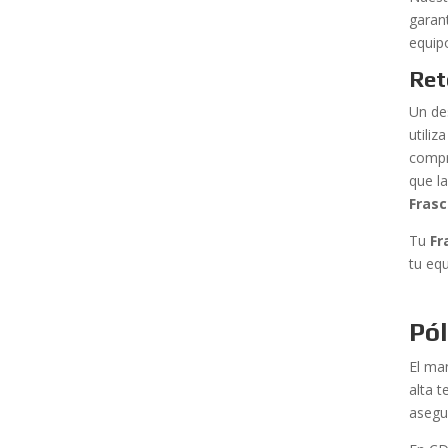
garan
equi
Ret
Un de
utili
compr
que la
Frasc
Tu
Fr
tu eq
Pó
El ma
alta 
asegur