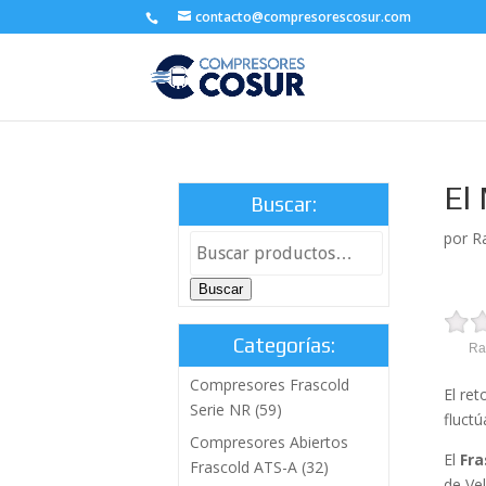
contacto@compresorescosur.com
El
Buscar:
por
R
Buscar
Categorías:
Ra
Compresores Frascold
El re
Serie NR
(59)
fluctú
Compresores Abiertos
El
Fra
Frascold ATS-A
(32)
de Ve