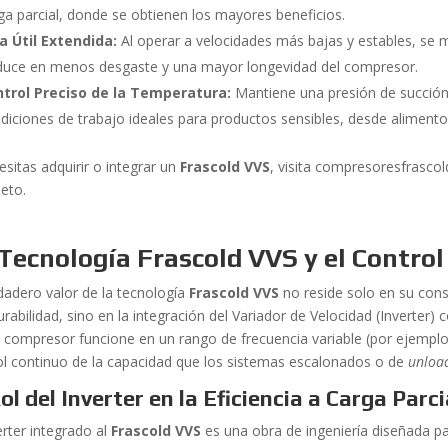
ga parcial, donde se obtienen los mayores beneficios.
a Útil Extendida:
Al operar a velocidades más bajas y estables, se m
duce en menos desgaste y una mayor longevidad del compresor.
trol Preciso de la Temperatura:
Mantiene una presión de succión
diciones de trabajo ideales para productos sensibles, desde aliment
esitas adquirir o integrar un
Frascold VVS
, visita compresoresfrasco
eto.
Tecnología Frascold VVS y el Contro
rdadero valor de la tecnología
Frascold VVS
no reside solo en su cons
urabilidad, sino en la integración del Variador de Velocidad (Inverter
l compresor funcione en un rango de frecuencia variable (por ejemplo
ol continuo de la capacidad que los sistemas escalonados o de
unloa
Rol del Inverter en la Eficiencia a Carga Parci
erter integrado al
Frascold VVS
es una obra de ingeniería diseñada pa