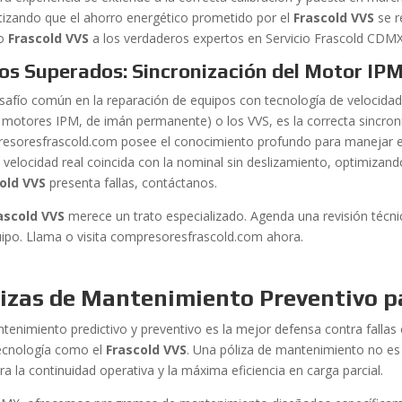
tizando que el ahorro energético prometido por el
Frascold VVS
se r
po
Frascold VVS
a los verdaderos expertos en Servicio Frascold CDMX
os Superados: Sincronización del Motor IP
safío común en la reparación de equipos con tecnología de velocidad
za motores IPM, de imán permanente) o los VVS, es la correcta sincron
esoresfrascold.com posee el conocimiento profundo para manejar 
 velocidad real coincida con la nominal sin deslizamiento, optimizando 
old VVS
presenta fallas, contáctanos.
ascold VVS
merece un trato especializado. Agenda una revisión técni
uipo. Llama o visita compresoresfrascold.com ahora.
lizas de Mantenimiento Preventivo p
ntenimiento predictivo y preventivo es la mejor defensa contra falla
tecnología como el
Frascold VVS
. Una póliza de mantenimiento no es 
a la continuidad operativa y la máxima eficiencia en carga parcial.