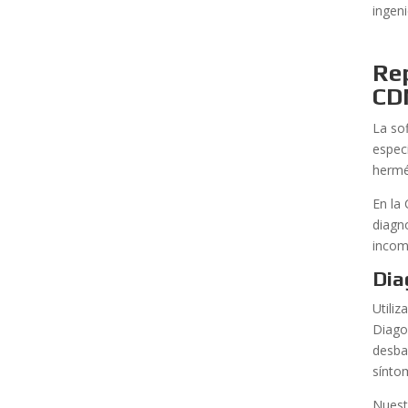
ingen
Re
CD
La sof
espec
hermé
En la
diagn
incom
Dia
Utili
Diago
desba
sínto
Nuest