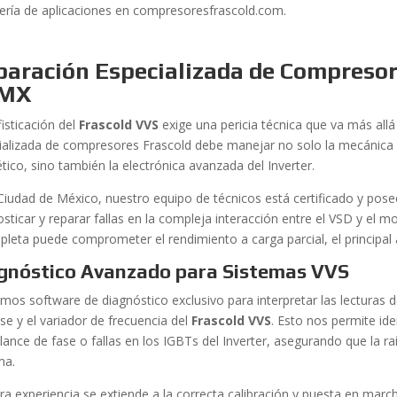
iería de aplicaciones en compresoresfrascold.com.
paración Especializada de Compresor
MX
isticación del
Frascold VVS
exige una pericia técnica que va más allá
ializada de compresores Frascold debe manejar no solo la mecánica d
tico, sino también la electrónica avanzada del Inverter.
 Ciudad de México, nuestro equipo de técnicos está certificado y pose
osticar y reparar fallas en la compleja interacción entre el VSD y el
pleta puede comprometer el rendimiento a carga parcial, el principal 
gnóstico Avanzado para Sistemas VVS
zamos software de diagnóstico exclusivo para interpretar las lectura
se y el variador de frecuencia del
Frascold VVS
. Esto nos permite id
lance de fase o fallas en los IGBTs del Inverter, asegurando que la ra
ma.
ra experiencia se extiende a la correcta calibración y puesta en marc