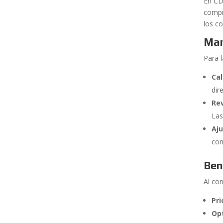
En CD
compr
los c
Man
Para 
Cal
dir
Rev
Las
Aju
com
Ben
Al co
Pri
Op