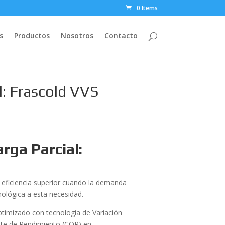
0 Items
s
Productos
Nosotros
Contacto
l: Frascold VVS
rga Parcial:
a eficiencia superior cuando la demanda
nológica a esta necesidad.
timizado con tecnología de Variación
ente de Rendimiento (COP) en