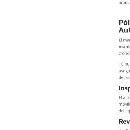
produ
Pó
Au
El ma
mant
cronog
Tú pu
asegu
de pr
Ins
El ace
móvil
del eq
Rev