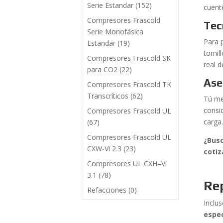
Serie Estandar
(152)
cuente
Compresores Frascold
Tec
Serie Monofásica
Para 
Estandar
(19)
torni
Compresores Frascold SK
real 
para CO2
(22)
Ase
Compresores Frascold TK
Transcríticos
(62)
Tú me
consi
Compresores Frascold UL
carga.
(67)
Compresores Frascold UL
¿Busc
CXW-Vi 2.3
(23)
cotiz
Compresores UL CXH–Vi
3.1
(78)
Re
Refacciones
(0)
Inclu
espec