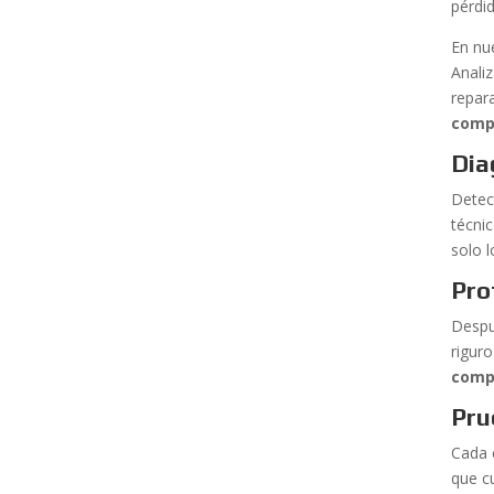
pérdi
En nu
Anali
repar
comp
Dia
Detec
técni
solo l
Pro
Despu
rigur
comp
Pru
Cada 
que c