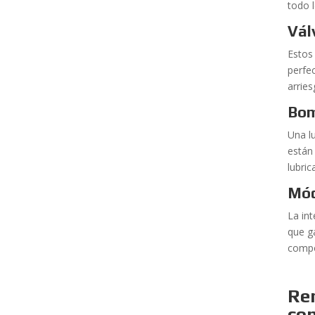
todo l
Vál
Estos
perfe
arrie
Bom
Una l
están
lubri
Mód
La in
que g
compo
Re
co