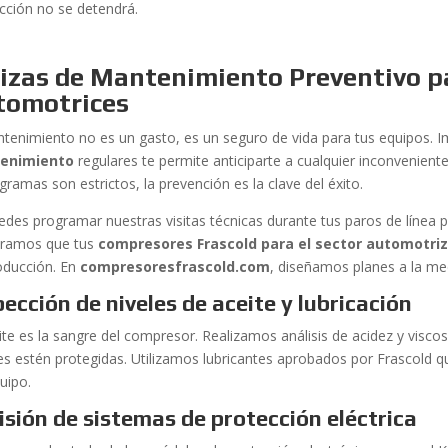
cción no se detendrá.
lizas de Mantenimiento Preventivo p
tomotrices
ntenimiento no es un gasto, es un seguro de vida para tus equipos.
enimiento
regulares te permite anticiparte a cualquier inconveniente
ramas son estrictos, la prevención es la clave del éxito.
edes programar nuestras visitas técnicas durante tus paros de línea 
ramos que tus
compresores Frascold para el sector automotri
oducción. En
compresoresfrascold.com
, diseñamos planes a la me
pección de niveles de aceite y lubricación
ite es la sangre del compresor. Realizamos análisis de acidez y visco
es estén protegidas. Utilizamos lubricantes aprobados por Frascold qu
uipo.
isión de sistemas de protección eléctrica