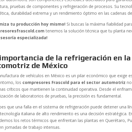
ntura, pruebas de componentes y refrigeración de procesos. Su tecnol
ética, durabilidad extrema y un rendimiento óptimo en las cadenas d
miza tu producción hoy mismo!
Si buscas la máxima fiabilidad para
resoresfrascold.com
tenemos la solución técnica que tu planta ne
sesoría especializada!
importancia de la refrigeración en la
tomotriz de México
nufactura de vehículos en México es un pilar económico que exige es
entorno, los
compresores Frascold para el sector automotriz
no 
mas críticos que mantienen la continuidad operativa. Desde el enfria
tización de laboratorios de pruebas, la precisión es fundamental.
bes que una falla en el sistema de refrigeración puede detener una lí
 tecnología italiana de alto rendimiento es una decisión estratégica. 
demos los retos térmicos que enfrentan las plantas en Querétaro, Pu
en jornadas de trabajo intensas.