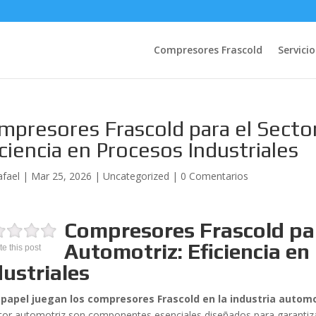
Compresores Frascold
Servicio
mpresores Frascold para el Secto
iciencia en Procesos Industriales
afael
|
Mar 25, 2026
|
Uncategorized
|
0 Comentarios
Compresores Frascold par
Automotriz: Eficiencia en
te this post
dustriales
papel juegan los compresores Frascold en la industria automo
ctor automotriz son componentes esenciales diseñados para garantiza