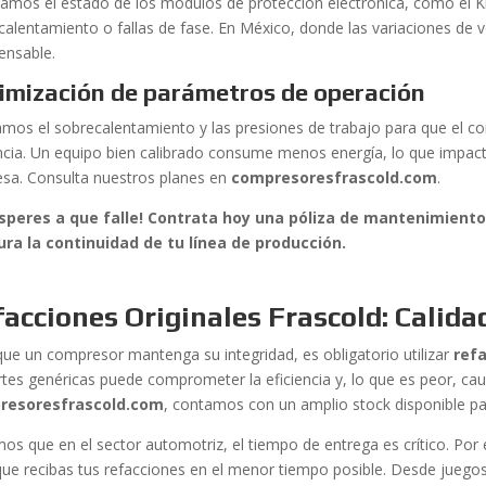
icamos el estado de los módulos de protección electrónica, como el K
calentamiento o fallas de fase. En México, donde las variaciones de 
ensable.
imización de parámetros de operación
amos el sobrecalentamiento y las presiones de trabajo para que el 
encia. Un equipo bien calibrado consume menos energía, lo que impact
sa. Consulta nuestros planes en
compresoresfrascold.com
.
speres a que falle! Contrata hoy una póliza de mantenimien
ra la continuidad de tu línea de producción.
acciones Originales Frascold: Calid
que un compresor mantenga su integridad, es obligatorio utilizar
refa
rtes genéricas puede comprometer la eficiencia y, lo que es peor, cau
resoresfrascold.com
, contamos con un amplio stock disponible p
os que en el sector automotriz, el tiempo de entrega es crítico. Por
que recibas tus refacciones en el menor tiempo posible. Desde juegos