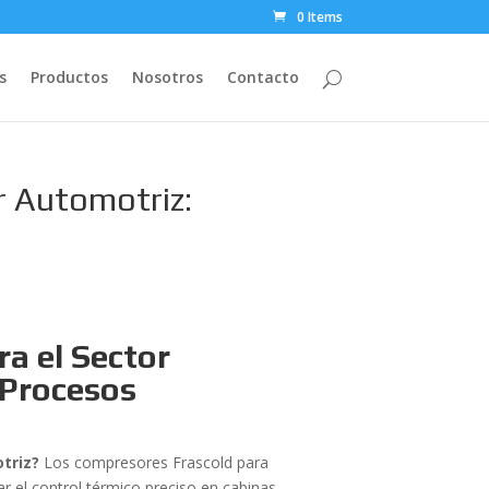
0 Items
s
Productos
Nosotros
Contacto
r Automotriz:
a el Sector
 Procesos
triz?
Los compresores Frascold para
r el control térmico preciso en cabinas