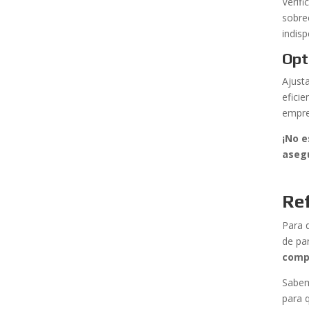
Verif
sobre
indisp
Opt
Ajust
efici
empre
¡No e
asegu
Ref
Para 
de pa
comp
Sabem
para 