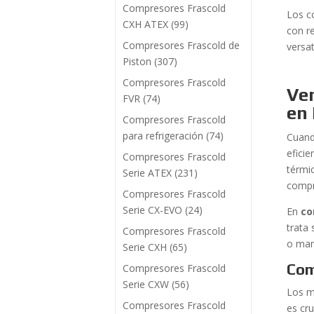
Compresores Frascold
Los c
CXH ATEX
(99)
con r
Compresores Frascold de
versa
Piston
(307)
Compresores Frascold
Ven
FVR
(74)
en
Compresores Frascold
para refrigeración
(74)
Cuand
efici
Compresores Frascold
térmi
Serie ATEX
(231)
compr
Compresores Frascold
Serie CX-EVO
(24)
En
co
trata
Compresores Frascold
o man
Serie CXH
(65)
Com
Compresores Frascold
Serie CXW
(56)
Los m
Compresores Frascold
es cru