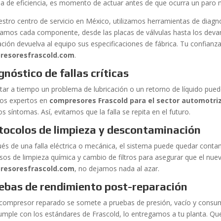
da de eficiencia, es momento de actuar antes de que ocurra un paro
estro centro de servicio en México, utilizamos herramientas de diagn
zamos cada componente, desde las placas de válvulas hasta los deva
ación devuelva al equipo sus especificaciones de fábrica. Tu confianza
resoresfrascold.com
.
gnóstico de fallas críticas
tar a tiempo un problema de lubricación o un retorno de líquido pued
cos expertos en
compresores Frascold para el sector automotri
os síntomas. Así, evitamos que la falla se repita en el futuro.
tocolos de limpieza y descontaminación
és de una falla eléctrica o mecánica, el sistema puede quedar cont
osos de limpieza química y cambio de filtros para asegurar que el nu
resoresfrascold.com
, no dejamos nada al azar.
ebas de rendimiento post-reparación
compresor reparado se somete a pruebas de presión, vacío y consu
umple con los estándares de Frascold, lo entregamos a tu planta. Qu