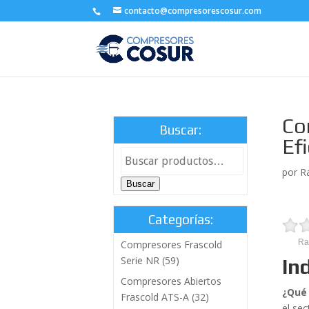
contacto@compresorescosur.com
Co
Buscar:
Ef
por
R
Buscar
Categorías:
Ra
Compresores Frascold
Serie NR
(59)
In
Compresores Abiertos
¿Qué 
Frascold ATS-A
(32)
el se