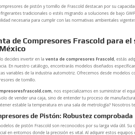
ompresores de pistón y tornillo de Frascold destacan por su capacid
efrigerantes tradicionales o estés migrando a soluciones de bajo GWP
tilidad necesaria para cumplir con las normativas ambientales vigente
ta de Compresores Frascold para el
 México
o decides invertir en la
venta de compresores Frascold
, estás ad
encia. En nuestro catálogo, encontrarás modelos diseñados específic
cas variables de la industria automotriz. Ofrecemos desde modelos 
esores de tornillo.
mpresoresfrascold.com
, nos especializamos en suministrar el equ
 solo de vender una caja, sino de entender tu proceso de manufactura
tener estable la temperatura en una sala de metrología? Nosotros t
presores de Pistón: Robustez comprobada
odelos de pistón Frascold son reconocidos por su larga vida útil. Su d
cial en entornos donde la precisión es vital. Al adquirir estos equipo