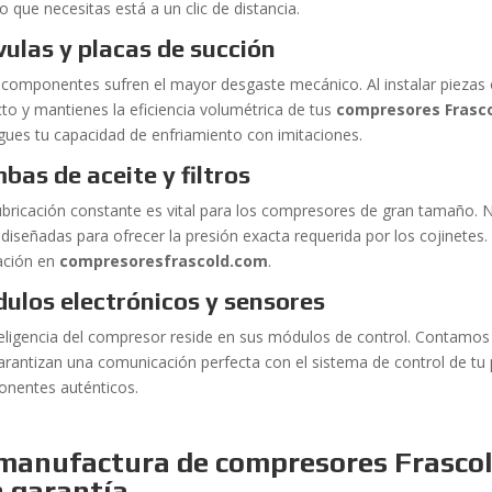
o que necesitas está a un clic de distancia.
vulas y placas de succión
 componentes sufren el mayor desgaste mecánico. Al instalar piezas o
cto y mantienes la eficiencia volumétrica de tus
compresores Frasco
sgues tu capacidad de enfriamiento con imitaciones.
bas de aceite y filtros
ubricación constante es vital para los compresores de gran tamaño. 
 diseñadas para ofrecer la presión exacta requerida por los cojinetes.
cación en
compresoresfrascold.com
.
ulos electrónicos y sensores
teligencia del compresor reside en sus módulos de control. Contamos 
arantizan una comunicación perfecta con el sistema de control de tu 
nentes auténticos.
manufactura de compresores Frascol
n garantía