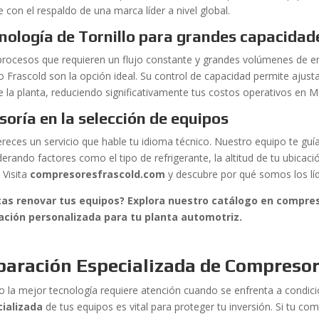
 con el respaldo de una marca líder a nivel global.
nología de Tornillo para grandes capacidad
procesos que requieren un flujo constante y grandes volúmenes de e
llo Frascold son la opción ideal. Su control de capacidad permite aju
de la planta, reduciendo significativamente tus costos operativos en M
soría en la selección de equipos
reces un servicio que hable tu idioma técnico. Nuestro equipo te guía
derando factores como el tipo de refrigerante, la altitud de tu ubicac
 Visita
compresoresfrascold.com
y descubre por qué somos los líd
as renovar tus equipos? Explora nuestro catálogo en compre
ación personalizada para tu planta automotriz.
paración Especializada de Compresor
so la mejor tecnología requiere atención cuando se enfrenta a condi
ializada
de tus equipos es vital para proteger tu inversión. Si tu c