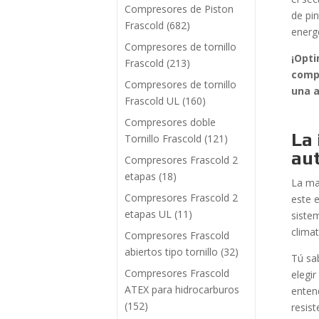
Compresores de Piston
de pi
Frascold
(682)
energ
Compresores de tornillo
¡Opti
Frascold
(213)
comp
Compresores de tornillo
una a
Frascold UL
(160)
Compresores doble
La 
Tornillo Frascold
(121)
au
Compresores Frascold 2
etapas
(18)
La ma
Compresores Frascold 2
este 
etapas UL
(11)
siste
clima
Compresores Frascold
abiertos tipo tornillo
(32)
Tú sa
Compresores Frascold
elegir
ATEX para hidrocarburos
enten
(152)
resist