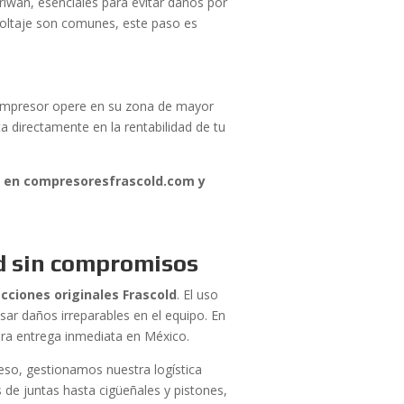
riwan, esenciales para evitar daños por
voltaje son comunes, este paso es
compresor opere en su zona de mayor
a directamente en la rentabilidad de tu
to en compresoresfrascold.com y
ad sin compromisos
cciones originales Frascold
. El uso
sar daños irreparables en el equipo. En
ara entrega inmediata en México.
 eso, gestionamos nuestra logística
 de juntas hasta cigüeñales y pistones,