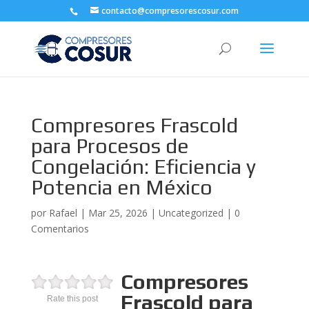
contacto@compresorescosur.com
Compresores Frascold
para Procesos de
Congelación: Eficiencia y
Potencia en México
por
Rafael
|
Mar 25, 2026
|
Uncategorized
|
0
Comentarios
Compresores
Frascold para
Rate this post