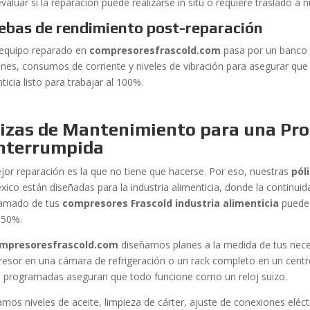
valuar si la reparación puede realizarse in situ o requiere traslado a n
ebas de rendimiento post-reparación
equipo reparado en
compresoresfrascold.com
pasa por un banco 
ones, consumos de corriente y niveles de vibración para asegurar que
ticia listo para trabajar al 100%.
lizas de Mantenimiento para una Pr
interrumpida
jor reparación es la que no tiene que hacerse. Por eso, nuestras
pól
xico están diseñadas para la industria alimenticia, donde la continui
amado de tus
compresores Frascold industria alimenticia
puede 
 50%.
mpresoresfrascold.com
diseñamos planes a la medida de tus nece
esor en una cámara de refrigeración o un rack completo en un centro
as programadas aseguran que todo funcione como un reloj suizo.
mos niveles de aceite, limpieza de cárter, ajuste de conexiones eléctr