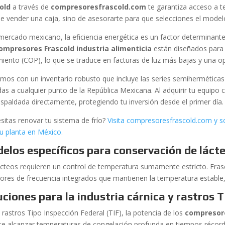
old
a través de
compresoresfrascold.com
te garantiza acceso a t
de vender una caja, sino de asesorarte para que selecciones el model
 mercado mexicano, la eficiencia energética es un factor determinante 
ompresores Frascold industria alimenticia
están diseñados para 
miento (COP), lo que se traduce en facturas de luz más bajas y una 
mos con un inventario robusto que incluye las series semiherméticas 
das a cualquier punto de la República Mexicana. Al adquirir tu equipo
espaldada directamente, protegiendo tu inversión desde el primer día.
sitas renovar tu sistema de frío?
Visita compresoresfrascold.com y so
tu planta en México.
elos específicos para conservación de láct
ácteos requieren un control de temperatura sumamente estricto. Fra
dores de frecuencia integrados que mantienen la temperatura estable, 
uciones para la industria cárnica y rastros T
 rastros Tipo Inspección Federal (TIF), la potencia de los
compresore
te alcanzar temperaturas de congelación profunda en tiempos récord