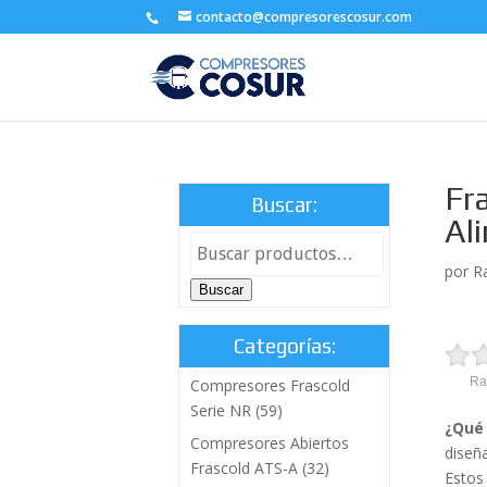
contacto@compresorescosur.com
Fr
Buscar:
Al
por
R
Buscar
Categorías:
Ra
Compresores Frascold
Serie NR
(59)
¿Qué 
Compresores Abiertos
diseñ
Frascold ATS-A
(32)
Estos