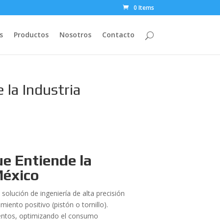
0 Items
s
Productos
Nosotros
Contacto
 la Industria
ue Entiende la
México
solución de ingeniería de alta precisión
ento positivo (pistón o tornillo).
imentos, optimizando el consumo