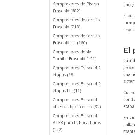
Compresores de Piston
energ
Frascold
(682)
Si bu
Compresores de tornillo
comp
Frascold
(213)
espec
Compresores de tornillo
Frascold UL
(160)
El 
Compresores doble
Tornillo Frascold
(121)
La in
proces
Compresores Frascold 2
una n
etapas
(18)
siste
Compresores Frascold 2
etapas UL
(11)
Cuand
condi
Compresores Frascold
etapa,
abiertos tipo tornillo
(32)
Compresores Frascold
En
co
ATEX para hidrocarburos
millo
(152)
mante