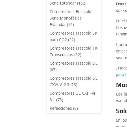
Serie Estandar
(152)
Frasc
solo 
Compresores Frascold
Serie Monofásica
En el
Estandar
(19)
Los
c
Compresores Frascold SK
rendi
para CO2
(22)
Conta
Compresores Frascold TK
envia
Transcríticos
(62)
sea r
Compresores Frascold UL
¿Nece
(67)
para 
Compresores Frascold UL
Mod
CXW-Vi 2.3
(23)
Compresores UL CXH–Vi
Los l
3.1
(78)
varia
Refacciones
(0)
Sol
En los
permi