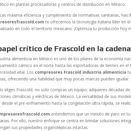
ético en plantas procesadoras y centros de distribución en México.
scas máxima eficiencia y cumplimiento de normativas sanitarias, has ll
resoresfrascold.com
te ofrecemos la tecnología italiana líder en 
ializado en todo el territorio mexicano. ¡Optimiza tu producción hoy 
papel crítico de Frascold en la caden
dustria alimenticia en México es uno de los pilares de la economía nac
amiento cárnico en el norte hasta las exportadoras de berries en el Ba
ecesidad vital. Los
compresores Frascold industria alimenticia
ha
mas, ofreciendo una fiabilidad que muy pocas marcas pueden igualar.
o eliges Frascold, no solo compras un equipo; adquieres décadas de 
ciones climáticas y eléctricas de México. La versatilidad de sus model
 desde el pre-enfriamiento hasta la congelación ultra rápida, se realic
mpresoresfrascold.com
entendemos que un minuto de paro en tu l
narias. Por ello, nuestro enfoque se centra en brindar soluciones int
ngan sus propiedades organolépticas intactas.