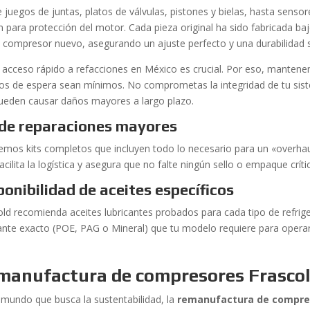
 juegos de juntas, platos de válvulas, pistones y bielas, hasta sens
n para protección del motor. Cada pieza original ha sido fabricada b
l compresor nuevo, asegurando un ajuste perfecto y una durabilidad s
 acceso rápido a refacciones en México es crucial. Por eso, mantene
os de espera sean mínimos. No comprometas la integridad de tu sist
ueden causar daños mayores a largo plazo.
 de reparaciones mayores
emos kits completos que incluyen todo lo necesario para un «overhau
acilita la logística y asegura que no falte ningún sello o empaque crít
ponibilidad de aceites específicos
old recomienda aceites lubricantes probados para cada tipo de refrig
cante exacto (POE, PAG o Mineral) que tu modelo requiere para operar 
manufactura de compresores Frascol
 mundo que busca la sustentabilidad, la
remanufactura de compre