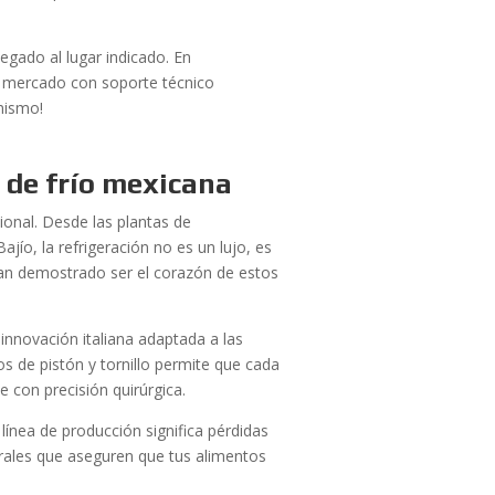
egado al lugar indicado. En
el mercado con soporte técnico
mismo!
a de frío mexicana
ional. Desde las plantas de
jío, la refrigeración no es un lujo, es
n demostrado ser el corazón de estos
innovación italiana adaptada a las
os de pistón y tornillo permite que cada
e con precisión quirúrgica.
ínea de producción significa pérdidas
egrales que aseguren que tus alimentos