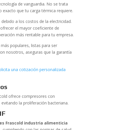
ecnología de vanguardia. No se trata
o exacto que tu carga térmica requiere.
debido a los costos de la electricidad.
ofrecer el mayor coeficiente de
operación más rentable para tu empresa.
más populares, listas para ser
 con nosotros, aseguras que la garantía
licita una cotización personalizada
eos
scold ofrece compresores con
evitando la proliferación bacteriana.
IF
s Frascold industria alimenticia
, cumpliendo con las normas de salud