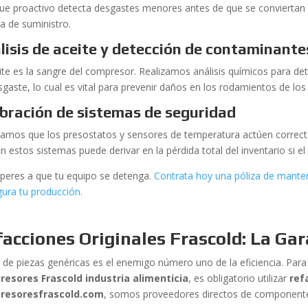
ue proactivo detecta desgastes menores antes de que se conviertan e
a de suministro.
lisis de aceite y detección de contaminante
eite es la sangre del compresor. Realizamos análisis químicos para 
sgaste, lo cual es vital para prevenir daños en los rodamientos de lo
ibración de sistemas de seguridad
icamos que los presostatos y sensores de temperatura actúen correcta
en estos sistemas puede derivar en la pérdida total del inventario si 
peres a que tu equipo se detenga.
Contrata hoy una póliza de mant
gura tu producción.
acciones Originales Frascold: La Gar
o de piezas genéricas es el enemigo número uno de la eficiencia. Par
esores Frascold industria alimenticia
, es obligatorio utilizar
ref
resoresfrascold.com
, somos proveedores directos de componente