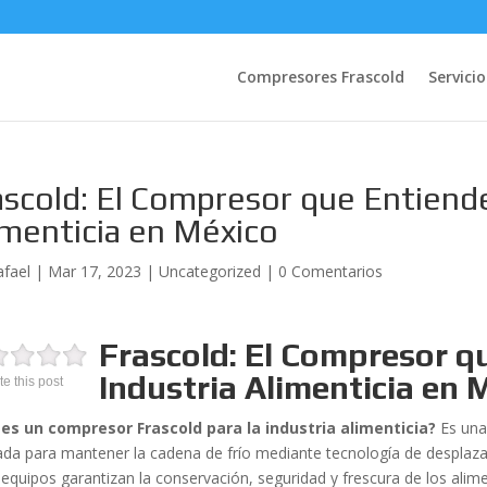
Compresores Frascold
Servicio
ascold: El Compresor que Entiende
imenticia en México
afael
|
Mar 17, 2023
|
Uncategorized
|
0 Comentarios
Frascold: El Compresor q
Industria Alimenticia en 
te this post
es un compresor Frascold para la industria alimenticia?
Es una 
ada para mantener la cadena de frío mediante tecnología de desplazami
 equipos garantizan la conservación, seguridad y frescura de los al