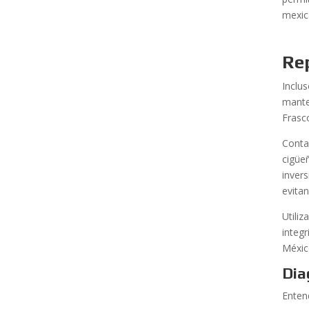
mexic
Rep
Inclu
mante
Frasco
Conta
cigüe
inver
evita
Utili
integr
Méxic
Dia
Enten