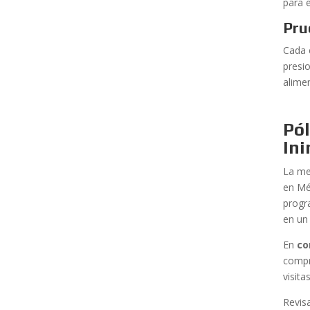
para e
Pru
Cada 
presi
alimen
Pó
In
La me
en Mé
progr
en un
En
co
compr
visit
Revisa