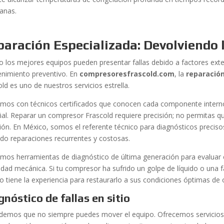
anas.
aración Especializada: Devolviendo 
so los mejores equipos pueden presentar fallas debido a factores ext
nimiento preventivo. En
compresoresfrascold.com
, la
reparación
ld es uno de nuestros servicios estrella.
mos con técnicos certificados que conocen cada componente interno, 
ñal. Reparar un compresor Frascold requiere precisión; no permitas 
sión. En México, somos el referente técnico para diagnósticos precisos
ndo reparaciones recurrentes y costosas.
zamos herramientas de diagnóstico de última generación para evaluar e
idad mecánica. Si tu compresor ha sufrido un golpe de líquido o una f
o tiene la experiencia para restaurarlo a sus condiciones óptimas de 
gnóstico de fallas en sitio
demos que no siempre puedes mover el equipo. Ofrecemos servicios d