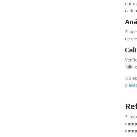
enfoq
caden
Aná
El ac
de de
Cal
Verif
fallo 
No es
y ase
Ref
El us
compr
comp