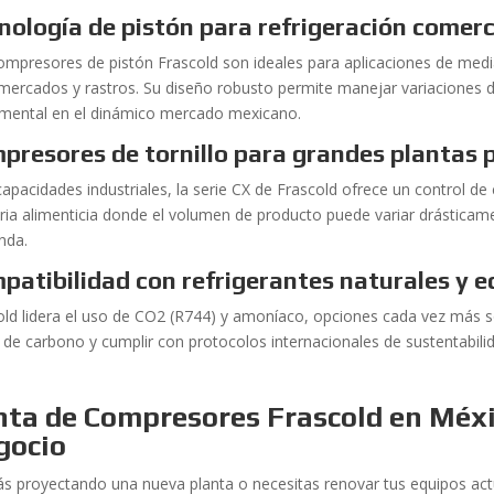
nología de pistón para refrigeración comerc
ompresores de pistón Frascold son ideales para aplicaciones de medi
mercados y rastros. Su diseño robusto permite manejar variaciones de c
mental en el dinámico mercado mexicano.
presores de tornillo para grandes plantas
apacidades industriales, la serie CX de Frascold ofrece un control de c
tria alimenticia donde el volumen de producto puede variar drástic
nda.
patibilidad con refrigerantes naturales y e
old lidera el uso de CO2 (R744) y amoníaco, opciones cada vez más so
a de carbono y cumplir con protocolos internacionales de sustentabili
nta de Compresores Frascold en Méxi
gocio
tás proyectando una nueva planta o necesitas renovar tus equipos act