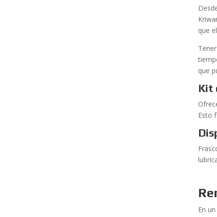
Desde
Kriwa
que e
Tener
tiemp
que p
Kit
Ofrec
Esto f
Dis
Frasc
lubri
Re
En un