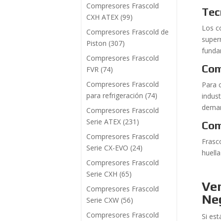
Compresores Frascold
Tec
CXH ATEX
(99)
Los c
Compresores Frascold de
super
Piston
(307)
funda
Compresores Frascold
Com
FVR
(74)
Compresores Frascold
Para c
para refrigeración
(74)
indus
dema
Compresores Frascold
Serie ATEX
(231)
Com
Compresores Frascold
Frasc
Serie CX-EVO
(24)
huell
Compresores Frascold
Serie CXH
(65)
Ve
Compresores Frascold
Ne
Serie CXW
(56)
Compresores Frascold
Si es