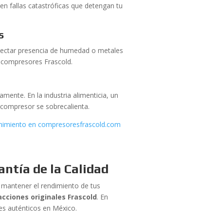
n fallas catastróficas que detengan tu
s
detectar presencia de humedad o metales
s compresores Frascold.
mente. En la industria alimenticia, un
el compresor se sobrecalienta.
enimiento en compresoresfrascold.com
antía de la Calidad
a mantener el rendimiento de tus
acciones originales Frascold
. En
s auténticos en México.