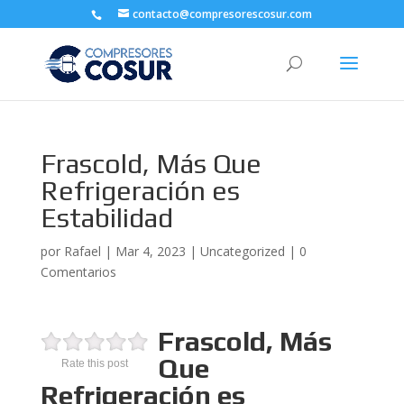
contacto@compresorescosur.com
Frascold, Más Que
Refrigeración es
Estabilidad
por
Rafael
|
Mar 4, 2023
|
Uncategorized
|
0
Comentarios
Frascold, Más
Que
Rate this post
Refrigeración es