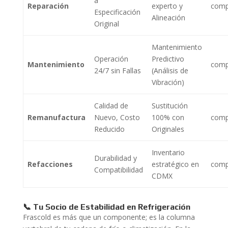
a
Reparación
experto y
comp
Especificación
Alineación
Original
Mantenimiento
Operación
Predictivo
Mantenimiento
comp
24/7 sin Fallas
(Análisis de
Vibración)
Calidad de
Sustitución
Remanufactura
Nuevo, Costo
100% con
comp
Reducido
Originales
Inventario
Durabilidad y
Refacciones
estratégico en
comp
Compatibilidad
CDMX
📞 Tu Socio de Estabilidad en Refrigeración
Frascold es más que un componente; es la columna