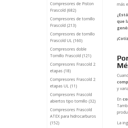
Compresores de Piston
más e
Frascold
(682)
¿Está
Compresores de tornillo
que l
Frascold
(213)
genér
Compresores de tornillo
¡Coti
Frascold UL
(160)
Compresores doble
Tornillo Frascold
(121)
Por
Mé
Compresores Frascold 2
etapas
(18)
Cuando
Compresores Frascold 2
comp
etapas UL
(11)
y var
Compresores Frascold
En
co
abiertos tipo tornillo
(32)
Tambi
Compresores Frascold
produc
ATEX para hidrocarburos
(152)
La in