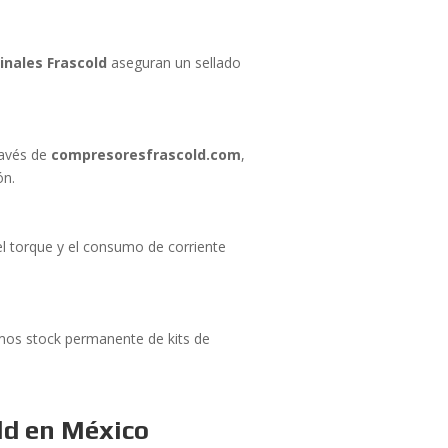
inales Frascold
aseguran un sellado
través de
compresoresfrascold.com
,
ón.
 el torque y el consumo de corriente
emos stock permanente de kits de
ld en México