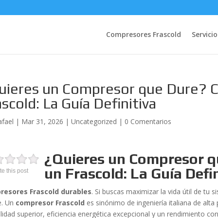
Compresores Frascold
Servicio
uieres un Compresor que Dure? 
scold: La Guía Definitiva
afael
|
Mar 31, 2026
|
Uncategorized
|
0 Comentarios
¿Quieres un Compresor 
un Frascold: La Guía Defin
te this post
resores Frascold durables
. Si buscas maximizar la vida útil de tu 
e. Un
compresor Frascold
es sinónimo de ingeniería italiana de alta
lidad superior, eficiencia energética excepcional y un rendimiento con