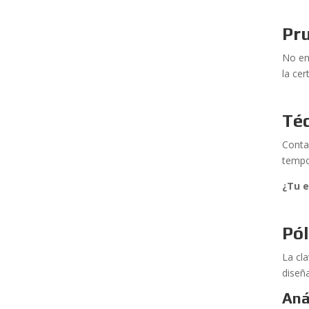
Pr
No en
la ce
Téc
Conta
tempor
¿Tu e
Pól
La cl
diseñ
Aná