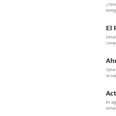
¿Tien
intel
El
Desar
compo
Aho
Optar
un eq
Act
En al
reman