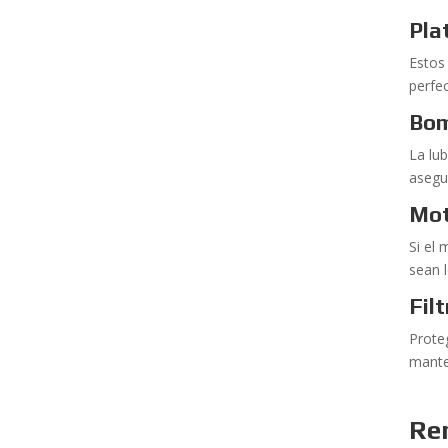
Pla
Estos
perfec
Bom
La lub
asegu
Mot
Si el 
sean 
Fil
Prote
mante
Re