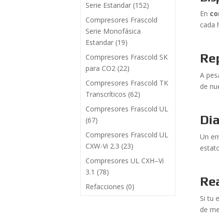
Serie Estandar
(152)
En
co
Compresores Frascold
cada 
Serie Monofásica
Estandar
(19)
Re
Compresores Frascold SK
para CO2
(22)
A pesa
Compresores Frascold TK
de nue
Transcríticos
(62)
Compresores Frascold UL
Dia
(67)
Compresores Frascold UL
Un er
CXW-Vi 2.3
(23)
estat
Compresores UL CXH–Vi
3.1
(78)
Re
Refacciones
(0)
Si tu
de me