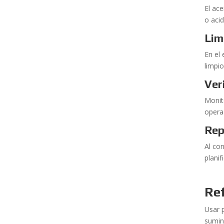
El ace
o aci
Lim
En el
limpio
Ver
Monit
opera
Rep
Al co
plani
Ref
Usar 
sumin