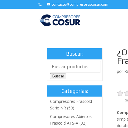
contacto@compresorescosur.com
¿Q
Buscar:
Fra
por
R
Buscar
Categorías:
Ra
Compresores Frascold
Serie NR
(59)
Comp
Compresores Abiertos
simpl
Frascold ATS-A
(32)
durabi