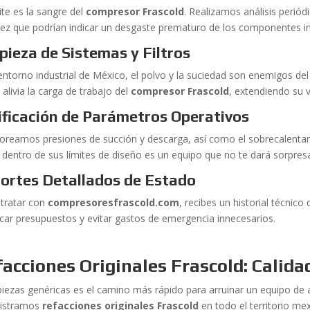
ite es la sangre del
compresor Frascold
. Realizamos análisis periód
dez que podrían indicar un desgaste prematuro de los componentes i
pieza de Sistemas y Filtros
 entorno industrial de México, el polvo y la suciedad son enemigos d
 alivia la carga de trabajo del
compresor Frascold
, extendiendo su v
ificación de Parámetros Operativos
oreamos presiones de succión y descarga, así como el sobrecalent
 dentro de sus límites de diseño es un equipo que no te dará sorpres
ortes Detallados de Estado
ntratar con
compresoresfrascold.com
, recibes un historial técnico
ficar presupuestos y evitar gastos de emergencia innecesarios.
acciones Originales Frascold: Calid
piezas genéricas es el camino más rápido para arruinar un equipo de 
istramos
refacciones originales Frascold
en todo el territorio me