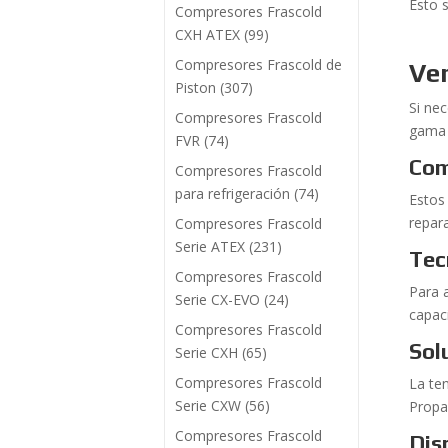
Esto s
Compresores Frascold
CXH ATEX
(99)
Compresores Frascold de
Ven
Piston
(307)
Si ne
Compresores Frascold
gama 
FVR
(74)
Com
Compresores Frascold
para refrigeración
(74)
Estos
repara
Compresores Frascold
Serie ATEX
(231)
Tec
Compresores Frascold
Para 
Serie CX-EVO
(24)
capac
Compresores Frascold
Sol
Serie CXH
(65)
Compresores Frascold
La te
Serie CXW
(56)
Propa
Compresores Frascold
Dis