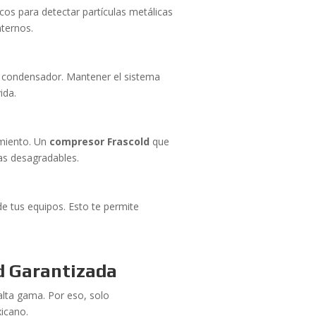
icos para detectar partículas metálicas
nternos.
el condensador. Mantener el sistema
ida.
amiento. Un
compresor Frascold
que
as desagradables.
 de tus equipos. Esto te permite
ad Garantizada
alta gama. Por eso, solo
xicano.