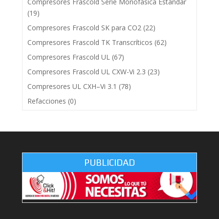
Compresores Frascold Serie Monofásica Estandar
(19)
Compresores Frascold SK para CO2
(22)
Compresores Frascold TK Transcríticos
(62)
Compresores Frascold UL
(67)
Compresores Frascold UL CXW-Vi 2.3
(23)
Compresores UL CXH–Vi 3.1
(78)
Refacciones
(0)
PUBLICIDAD