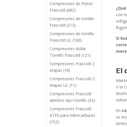
Compresores de Piston
¿Qué 
Frascold
(682)
con t
Compresores de tornillo
refri
Frascold
(213)
frigor
Compresores de tornillo
Si bu
Frascold UL
(160)
corr
Compresores doble
mere
Tornillo Frascold
(121)
Compresores Frascold 2
El 
etapas
(18)
Compresores Frascold 2
Mante
etapas UL
(11)
o la 
diseñ
Compresores Frascold
refer
abiertos tipo tornillo
(32)
Compresores Frascold
En
co
ATEX para hidrocarburos
se esc
(152)
territ