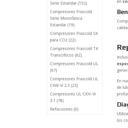
en
co
Serie Estandar
(152)
Ben
Compresores Frascold
Serie Monofásica
Comp
Estandar
(19)
calida
Compresores Frascold SK
para CO2
(22)
Re
Compresores Frascold TK
Transcríticos
(62)
Inclu
Compresores Frascold UL
espec
(67)
gener
Compresores Frascold UL
En nu
CXW-Vi 2.3
(23)
de lu
Compresores UL CXH–Vi
profu
3.1
(78)
Dia
Refacciones
(0)
Utili
los c