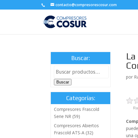
contacto@compresorescosur.com
La
Buscar:
Co
por
R
Buscar
Categorías:
Ra
Compresores Frascold
Serie NR
(59)
Comp
Compresores Abiertos
puede
Frascold ATS-A
(32)
una o