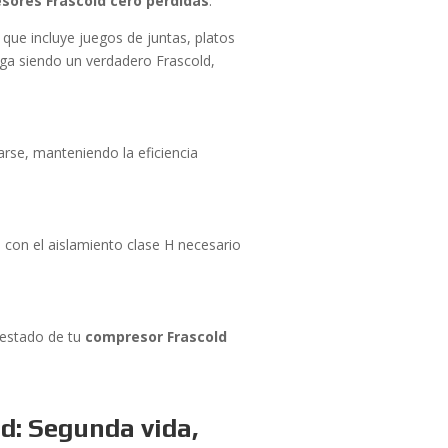
sores Frascold cero pérdidas
.
ue incluye juegos de juntas, platos
siga siendo un verdadero Frascold,
arse, manteniendo la eficiencia
o con el aislamiento clase H necesario
 estado de tu
compresor Frascold
d: Segunda vida,