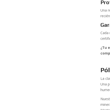
Pro
Una r
recién
Gar
Cada 
certi
¿Tu e
compr
Pól
La cl
Una p
humed
Nuest
miner