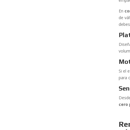
empaq
En
co
de vá
debes
Pla
Diseñ
volum
Mot
Si el
para 
Sen
Desde
cero 
Re