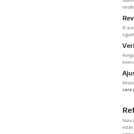
Mant
rendi
Rev
El ac
cigüe
Ver
Asegu
invers
Aju
Revis
cero 
Ref
Nunca
están 