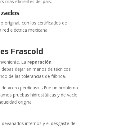
rs más eficientes del país.
izados
o original, con los certificados de
la red eléctrica mexicana.
es Frascold
onveniente. La
reparación
 debas dejar en manos de técnicos
do de las tolerancias de fábrica.
a de «cero pérdidas». ¿Fue un problema
zamos pruebas hidrostáticas y de vacío
queidad original.
s devanados internos y el desgaste de