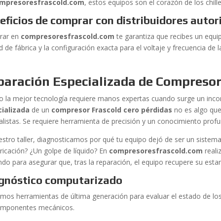
mpresoresfrascold.com
, estos equipos son el corazón de los chille
eficios de comprar con distribuidores autor
rar en
compresoresfrascold.com
te garantiza que recibes un equip
d de fábrica y la configuración exacta para el voltaje y frecuencia de 
paración Especializada de Compresor
so la mejor tecnología requiere manos expertas cuando surge un inc
ializada
de un
compresor Frascold cero pérdidas
no es algo que
alistas. Se requiere herramienta de precisión y un conocimiento profun
estro taller, diagnosticamos por qué tu equipo dejó de ser un sistem
bricación? ¿Un golpe de líquido? En
compresoresfrascold.com
reali
ndo para asegurar que, tras la reparación, el equipo recupere su estan
gnóstico computarizado
zamos herramientas de última generación para evaluar el estado de lo
omponentes mecánicos.