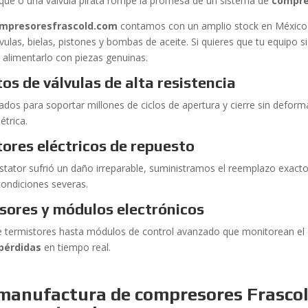
ue o una válvula pirata rompe la promesa de un sistema de
compre
mpresoresfrascold.com
contamos con un amplio stock en México q
lvulas, bielas, pistones y bombas de aceite. Si quieres que tu equipo 
 alimentarlo con piezas genuinas.
tos de válvulas de alta resistencia
ados para soportar millones de ciclos de apertura y cierre sin deform
étrica.
ores eléctricos de repuesto
 estator sufrió un daño irreparable, suministramos el reemplazo exact
condiciones severas.
sores y módulos electrónicos
 termistores hasta módulos de control avanzado que monitorean el
pérdidas
en tiempo real.
manufactura de compresores Frascol