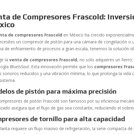
ta de Compresores Frascold: Inversi
xico
nta de compresores Frascold
en México ha crecido exponencialmen
ecesites un compresor de pistón para una cámara de congelación o u
ma de enfriamiento de procesos a gran escala, tenemos la solución id
gir la
venta de compresores Frascold
, no solo adquieres un fierro
logía
BlueIsSoul
. Esta innovación permite que los
compresores Frasc
es sonoros reducidos y una vibración mínima, lo que prolonga la vida ú
 sistema.
elos de pistón para máxima precisión
ompresores de pistón Frascold son famosos por su eficiencia mecánic
izado asegura que el flujo de gas sea constante, reduciendo el sobr
presores de tornillo para alta capacidad
planta requiere un flujo masivo de refrigeración, la serie compacta de