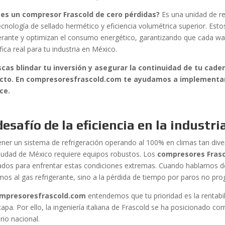
es un compresor Frascold de cero pérdidas?
Es una unidad de re
ecnología de sellado hermético y eficiencia volumétrica superior. Est
gerante y optimizan el consumo energético, garantizando que cada wat
ífica real para tu industria en México.
scas blindar tu inversión y asegurar la continuidad de tu caden
ecto. En compresoresfrascold.com te ayudamos a implementar
ce.
desafío de la eficiencia en la industr
ner un sistema de refrigeración operando al 100% en climas tan div
Ciudad de México requiere equipos robustos. Los
compresores Frasc
ados para enfrentar estas condiciones extremas. Cuando hablamos de
imos al gas refrigerante, sino a la pérdida de tiempo por paros no pr
mpresoresfrascold.com
entendemos que tu prioridad es la rentabil
apa. Por ello, la ingeniería italiana de Frascold se ha posicionado com
orio nacional.