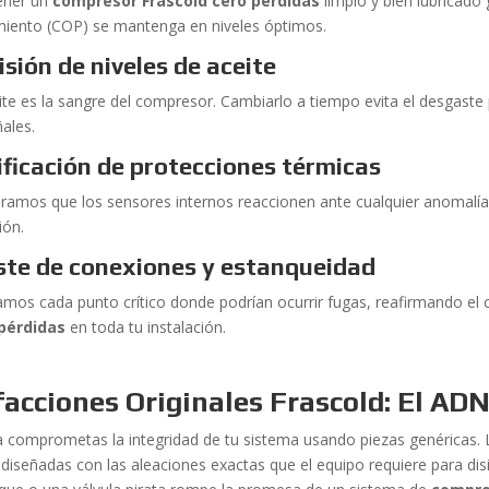
ener un
compresor Frascold cero pérdidas
limpio y bien lubricado 
miento (COP) se mantenga en niveles óptimos.
isión de niveles de aceite
eite es la sangre del compresor. Cambiarlo a tiempo evita el desgaste
ñales.
ificación de protecciones térmicas
ramos que los sensores internos reaccionen ante cualquier anomalía 
ión.
ste de conexiones y estanqueidad
amos cada punto crítico donde podrían ocurrir fugas, reafirmando el
pérdidas
en toda tu instalación.
acciones Originales Frascold: El ADN
 comprometas la integridad de tu sistema usando piezas genéricas.
diseñadas con las aleaciones exactas que el equipo requiere para disipar