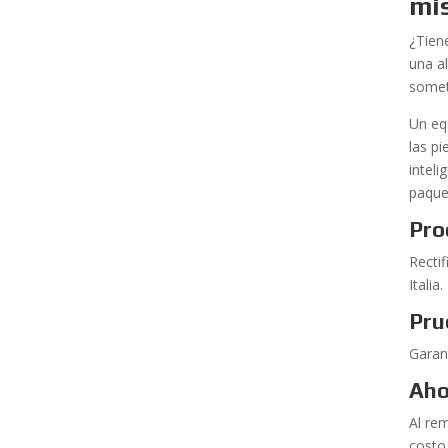
mi
¿Tien
una a
somet
Un eq
las p
intel
paque
Pro
Rectif
Italia.
Pru
Garan
Aho
Al rem
costo