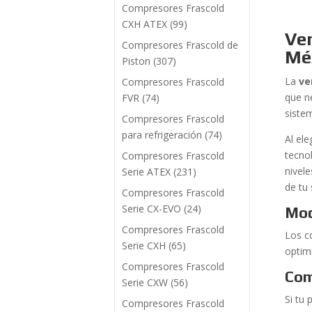
Compresores Frascold
CXH ATEX
(99)
Ven
Compresores Frascold de
Mé
Piston
(307)
La
ve
Compresores Frascold
que n
FVR
(74)
siste
Compresores Frascold
para refrigeración
(74)
Al ele
tecno
Compresores Frascold
nivel
Serie ATEX
(231)
de tu
Compresores Frascold
Serie CX-EVO
(24)
Mod
Compresores Frascold
Los c
Serie CXH
(65)
optim
Compresores Frascold
Com
Serie CXW
(56)
Si tu 
Compresores Frascold