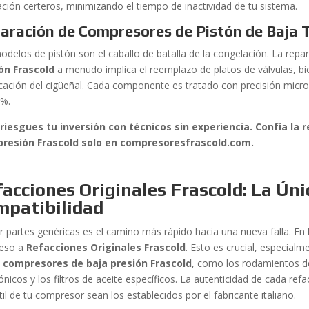
ación certeros, minimizando el tiempo de inactividad de tu sistema.
aración de Compresores de Pistón de Baja
odelos de pistón son el caballo de batalla de la congelación. La rep
ón Frascold
a menudo implica el reemplazo de platos de válvulas, bie
ficación del cigüeñal. Cada componente es tratado con precisión micr
0%.
riesgues tu inversión con técnicos sin experiencia. Confía la
presión Frascold solo en compresoresfrascold.com.
acciones Originales Frascold: La Úni
mpatibilidad
zar partes genéricas es el camino más rápido hacia una nueva falla. E
ceso a
Refacciones Originales Frascold
. Esto es crucial, especial
s
compresores de baja presión Frascold
, como los rodamientos de
ónicos y los filtros de aceite específicos. La autenticidad de cada ref
til de tu compresor sean los establecidos por el fabricante italiano.