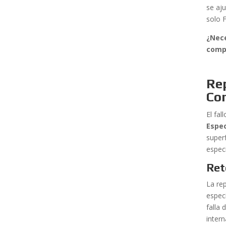
se aj
solo 
¿Nece
comp
Rep
Co
El fa
Espec
superf
espec
Ret
La re
espec
falla
inter