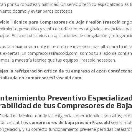
an por su robustez y fiabilidad. Un servicio técnico especializado es
miento óptimo y evitar paros costosos.
vicio Técnico para Compresores de Baja Presión Frascold
englo
nimiento preventivo y venta de refacciones originales, esenciales par
quipos Frascold utilizados en aplicaciones de congelación y refrigera
cas la máxima vida útil y el retorno de inversión más alto para tu infr
 expertas. En compresoresfrascold.com, somos tu aliado de confian
emos la maestría técnica que tus equipos Frascold necesitan.
ejes la refrigeración crítica de tu empresa al azar! Contácta
cializada en compresoresfrascold.com.
tenimiento Preventivo Especializado
abilidad de tus Compresores de Baja
 Ciudad de México, donde las exigencias operacionales son altas, el 
ión crucial. Los
compresores de baja presión Frascold
son el moto
congelación, y su correcto funcionamiento previene pérdidas catastró