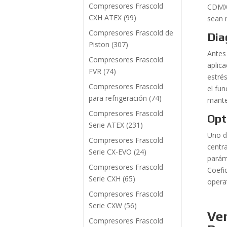
Compresores Frascold
CDMX 
CXH ATEX
(99)
sean 
Compresores Frascold de
Dia
Piston
(307)
Antes
Compresores Frascold
aplic
FVR
(74)
estrés
Compresores Frascold
el fun
para refrigeración
(74)
mante
Compresores Frascold
Opt
Serie ATEX
(231)
Uno d
Compresores Frascold
centr
Serie CX-EVO
(24)
parám
Compresores Frascold
Coefi
Serie CXH
(65)
opera
Compresores Frascold
Serie CXW
(56)
Ve
Compresores Frascold