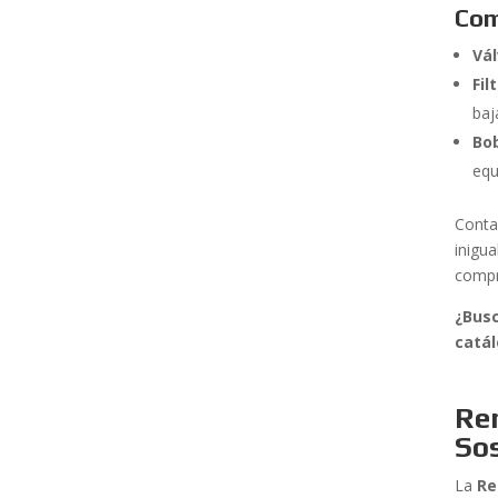
Com
Vál
Fil
baj
Bob
equ
Conta
inigu
compr
¿Busc
catá
Re
Sos
La
Re