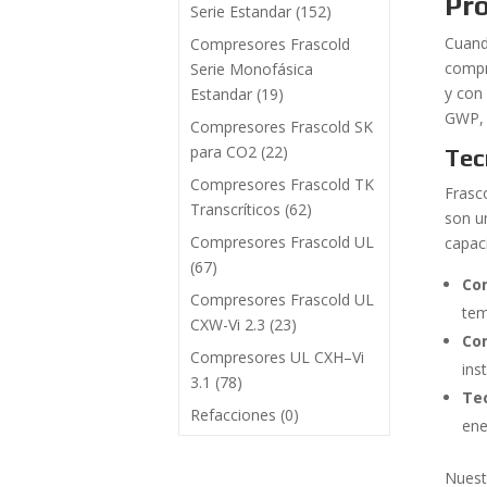
Pr
Serie Estandar
(152)
Cuand
Compresores Frascold
compr
Serie Monofásica
y con
Estandar
(19)
GWP, 
Compresores Frascold SK
para CO2
(22)
Tec
Compresores Frascold TK
Frasc
Transcríticos
(62)
son u
Compresores Frascold UL
capaci
(67)
Com
Compresores Frascold UL
tem
CXW-Vi 2.3
(23)
Com
Compresores UL CXH–Vi
ins
3.1
(78)
Tec
Refacciones
(0)
ene
Nuest