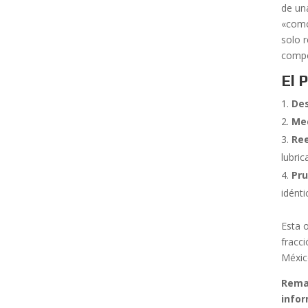
de un
«como
solo 
compo
El 
Des
Mec
Re
lubric
Pru
idént
Esta o
fracc
Méxic
Reman
info