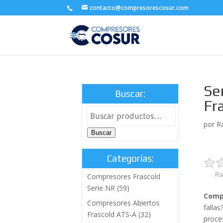
contacto@compresorescosur.com
Se
Buscar:
Fr
por
R
Buscar
Categorías:
Ra
Compresores Frascold
Serie NR
(59)
Compr
Compresores Abiertos
falla
Frascold ATS-A
(32)
proce