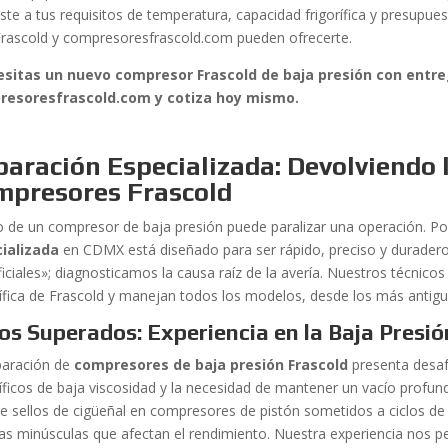
uste a tus requisitos de temperatura, capacidad frigorífica y presupue
Frascold y compresoresfrascold.com pueden ofrecerte.
sitas un nuevo compresor Frascold de baja presión con entr
resoresfrascold.com y cotiza hoy mismo.
aración Especializada: Devolviendo l
mpresores Frascold
llo de un compresor de baja presión puede paralizar una operación. Po
ializada
en CDMX está diseñado para ser rápido, preciso y duradero
iciales»; diagnosticamos la causa raíz de la avería. Nuestros técnicos
ífica de Frascold y manejan todos los modelos, desde los más antigu
os Superados: Experiencia en la Baja Presió
paración de
compresores de baja presión Frascold
presenta desaf
íficos de baja viscosidad y la necesidad de mantener un vacío prof
 de sellos de cigüeñal en compresores de pistón sometidos a ciclos de 
nas minúsculas que afectan el rendimiento. Nuestra experiencia nos p