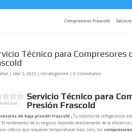
Compresores Frascold
Servicio
rvicio Técnico para Compresores d
ascold
afael
|
Mar 2, 2023
|
Uncategorized
|
0 Comentarios
Servicio Técnico para Co
Presión Frascold
te this post
esores de baja presión Frascold
¿Tu sistema de refrigeración in
s? El rendimiento de tu negocio depende directamente de la eficienci
sos críticos que requieren temperaturas bajo cero, los
compresores 