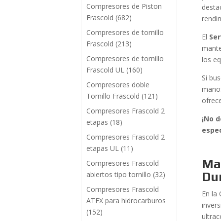
Compresores de Piston
destac
Frascold
(682)
rendi
Compresores de tornillo
El
Ser
Frascold
(213)
mante
Compresores de tornillo
los e
Frascold UL
(160)
Si bus
Compresores doble
manos
Tornillo Frascold
(121)
ofrec
Compresores Frascold 2
¡No d
etapas
(18)
espe
Compresores Frascold 2
etapas UL
(11)
Man
Compresores Frascold
Dur
abiertos tipo tornillo
(32)
Compresores Frascold
En la
ATEX para hidrocarburos
invers
(152)
ultra