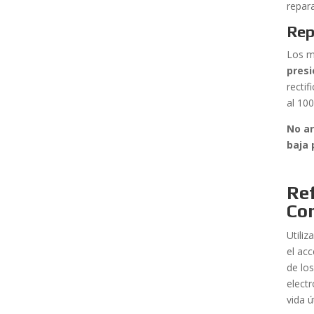
repar
Rep
Los m
presi
recti
al 10
No ar
baja 
Ref
Co
Utili
el ac
de lo
electr
vida ú