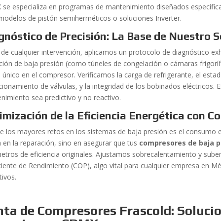
se especializa en programas de mantenimiento diseñados específica
modelos de pistón semiherméticos o soluciones Inverter.
gnóstico de Precisión: La Base de Nuestro 
 de cualquier intervención, aplicamos un protocolo de diagnóstico e
ación de baja presión (como túneles de congelación o cámaras frigor
 único en el compresor. Verificamos la carga de refrigerante, el estado 
cionamiento de válvulas, y la integridad de los bobinados eléctricos. 
nimiento sea predictivo y no reactivo.
imización de la Eficiencia Energética con 
e los mayores retos en los sistemas de baja presión es el consumo e
a en la reparación, sino en asegurar que tus
compresores de baja p
etros de eficiencia originales. Ajustamos sobrecalentamiento y sube
ciente de Rendimiento (COP), algo vital para cualquier empresa en M
tivos.
nta de Compresores Frascold: Soluci