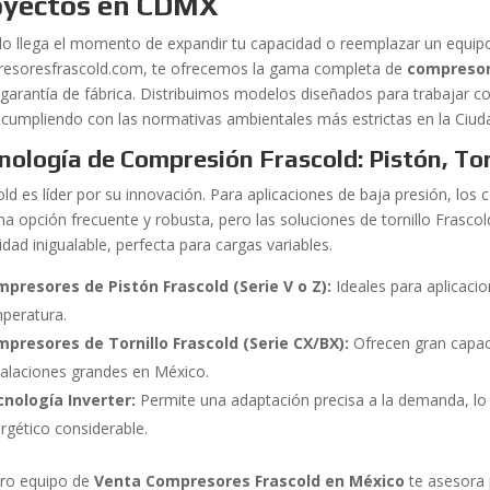
oyectos en CDMX
o llega el momento de expandir tu capacidad o reemplazar un equipo o
esoresfrascold.com, te ofrecemos la gama completa de
compresor
 garantía de fábrica. Distribuimos modelos diseñados para trabajar 
cumpliendo con las normativas ambientales más estrictas en la Ciud
nología de Compresión Frascold: Pistón, Torn
old es líder por su innovación. Para aplicaciones de baja presión, lo
na opción frecuente y robusta, pero las soluciones de tornillo Frasco
dad inigualable, perfecta para cargas variables.
presores de Pistón Frascold (Serie V o Z):
Ideales para aplicacio
peratura.
presores de Tornillo Frascold (Serie CX/BX):
Ofrecen gran capac
talaciones grandes en México.
nología Inverter:
Permite una adaptación precisa a la demanda, lo
rgético considerable.
ro equipo de
Venta Compresores Frascold en México
te asesora 