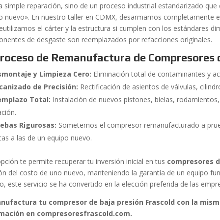
a simple reparación, sino de un proceso industrial estandarizado que
 nuevo». En nuestro taller en CDMX, desarmamos completamente el
reutilizamos el cárter y la estructura si cumplen con los estándares d
nentes de desgaste son reemplazados por refacciones originales.
Proceso de Remanufactura de Compresores d
montaje y Limpieza Cero:
Eliminación total de contaminantes y ac
anizado de Precisión:
Rectificación de asientos de válvulas, cilindr
emplazo Total:
Instalación de nuevos pistones, bielas, rodamiento
ación.
ebas Rigurosas:
Sometemos el compresor remanufacturado a prueba
icas a las de un equipo nuevo.
pción te permite recuperar tu inversión inicial en tus
compresores de
ión del costo de uno nuevo, manteniendo la garantía de un equipo fun
o, este servicio se ha convertido en la elección preferida de las emp
ufactura tu compresor de baja presión Frascold con la misma
rmación en compresoresfrascold.com.