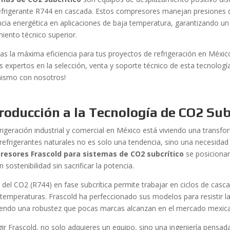
efrigerante R744 en cascada. Estos compresores manejan presiones d
encia energética en aplicaciones de baja temperatura, garantizando u
miento técnico superior.
as la máxima eficiencia para tus proyectos de refrigeración en Méxi
 expertos en la selección, venta y soporte técnico de esta tecnologí
ismo con nosotros!
roducción a la Tecnología de CO2 Sub
frigeración industrial y comercial en México está viviendo una transf
 refrigerantes naturales no es solo una tendencia, sino una necesidad
esores Frascold para sistemas de CO2 subcrítico
se posicionan
 sostenibilidad sin sacrificar la potencia.
o del CO2 (R744) en fase subcrítica permite trabajar en ciclos de cas
 temperaturas. Frascold ha perfeccionado sus modelos para resistir l
iendo una robustez que pocas marcas alcanzan en el mercado mexic
egir Frascold, no solo adquieres un equipo, sino una ingeniería pensad