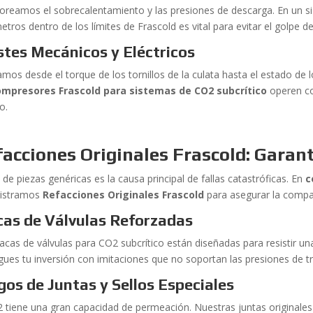
oreamos el sobrecalentamiento y las presiones de descarga. En un s
tros dentro de los límites de Frascold es vital para evitar el golpe de
stes Mecánicos y Eléctricos
amos desde el torque de los tornillos de la culata hasta el estado d
ompresores Frascold para sistemas de CO2 subcrítico
operen co
o.
acciones Originales Frascold: Garan
 de piezas genéricas es la causa principal de fallas catastróficas. En
c
istramos
Refacciones Originales Frascold
para asegurar la compati
cas de Válvulas Reforzadas
lacas de válvulas para CO2 subcrítico están diseñadas para resistir u
sgues tu inversión con imitaciones que no soportan las presiones de t
gos de Juntas y Sellos Especiales
2 tiene una gran capacidad de permeación. Nuestras juntas originales