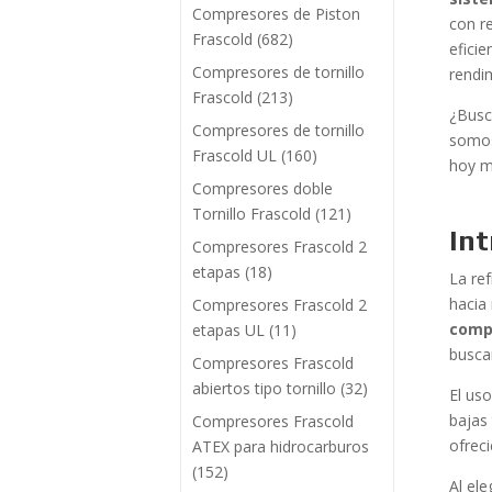
Compresores de Piston
con r
Frascold
(682)
efici
Compresores de tornillo
rendi
Frascold
(213)
¿Busc
Compresores de tornillo
somos
Frascold UL
(160)
hoy m
Compresores doble
Tornillo Frascold
(121)
Int
Compresores Frascold 2
etapas
(18)
La re
hacia
Compresores Frascold 2
compr
etapas UL
(11)
buscan
Compresores Frascold
abiertos tipo tornillo
(32)
El us
bajas
Compresores Frascold
ofrec
ATEX para hidrocarburos
(152)
Al el