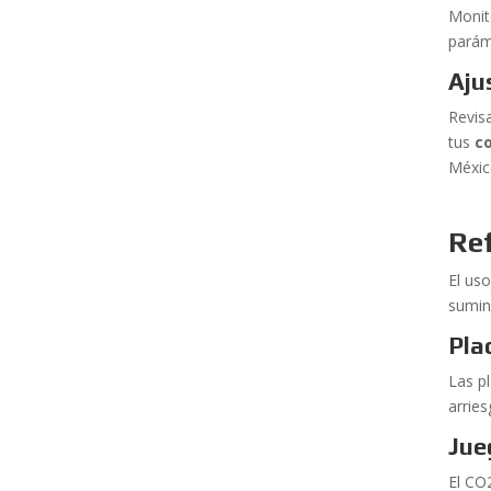
Monit
paráme
Aju
Revis
tus
c
Méxic
Ref
El uso
sumin
Pla
Las p
arrie
Jue
El CO