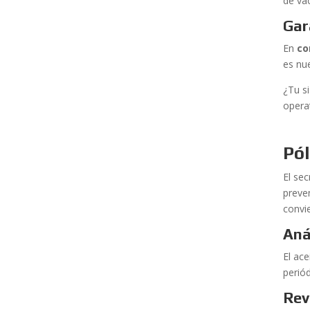
de vac
Gar
En
co
es nue
¿Tu s
opera
Pó
El se
preve
convi
Aná
El ac
perió
Rev