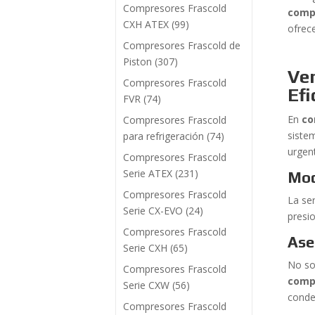
Compresores Frascold
comp
CXH ATEX
(99)
ofrec
Compresores Frascold de
Piston
(307)
Ve
Compresores Frascold
Efi
FVR
(74)
En
co
Compresores Frascold
siste
para refrigeración
(74)
urgent
Compresores Frascold
Serie ATEX
(231)
Mod
Compresores Frascold
La se
Serie CX-EVO
(24)
presio
Compresores Frascold
Ase
Serie CXH
(65)
No so
Compresores Frascold
compr
Serie CXW
(56)
conde
Compresores Frascold