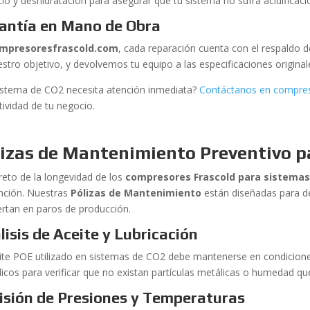
ío y deshidratación para asegurar que tu sistema no sufra acidificación
antía en Mano de Obra
mpresoresfrascold.com
, cada reparación cuenta con el respaldo de
stro objetivo, y devolvemos tu equipo a las especificaciones original
istema de CO2 necesita atención inmediata?
Contáctanos en compre
tividad de tu negocio.
lizas de Mantenimiento Preventivo p
creto de la longevidad de los
compresores Frascold para sistemas
nción. Nuestras
Pólizas de Mantenimiento
están diseñadas para d
ertan en paros de producción.
lisis de Aceite y Lubricación
eite POE utilizado en sistemas de CO2 debe mantenerse en condicione
dicos para verificar que no existan partículas metálicas o humedad 
isión de Presiones y Temperaturas