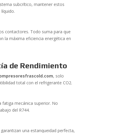
istema subcrítico, mantener estos
 líquido.
e los contactores. Todo suma para que
n la máxima eficiencia energética en
tía de Rendimiento
ompresoresfrascold.com
, solo
bilidad total con el refrigerante CO2.
na fatiga mecánica superior. No
rabajo del R744.
 garantizan una estanqueidad perfecta,