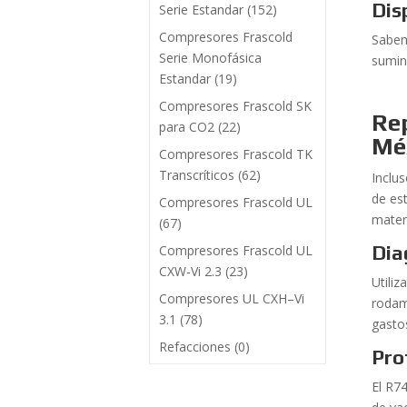
Dis
Serie Estandar
(152)
Compresores Frascold
Sabem
Serie Monofásica
sumin
Estandar
(19)
Compresores Frascold SK
Re
para CO2
(22)
Mé
Compresores Frascold TK
Transcríticos
(62)
Inclu
de es
Compresores Frascold UL
materi
(67)
Dia
Compresores Frascold UL
CXW-Vi 2.3
(23)
Utiliz
Compresores UL CXH–Vi
rodam
3.1
(78)
gasto
Refacciones
(0)
Pro
El R7