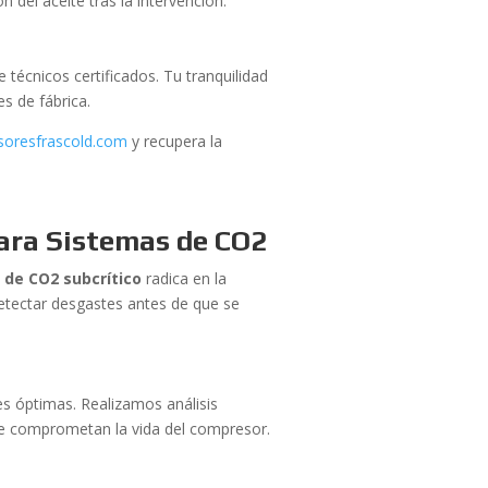
 del aceite tras la intervención.
 técnicos certificados. Tu tranquilidad
es de fábrica.
soresfrascold.com
y recupera la
ara Sistemas de CO2
 de CO2 subcrítico
radica en la
etectar desgastes antes de que se
s óptimas. Realizamos análisis
que comprometan la vida del compresor.