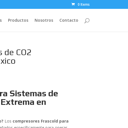
0 Items
s
Productos
Nosotros
Contacto
s de CO2
éxico
ra Sistemas de
a Extrema en
o?
Los
compresores Frascold para
señados específicamente para operar