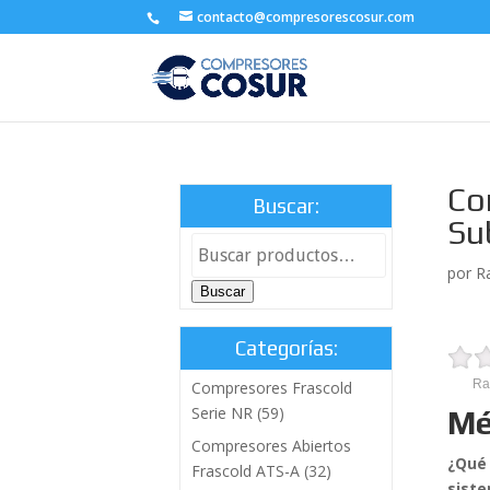
contacto@compresorescosur.com
Co
Buscar:
Su
por
R
Buscar
Categorías:
Ra
Compresores Frascold
Serie NR
(59)
Mé
Compresores Abiertos
¿Qué 
Frascold ATS-A
(32)
siste