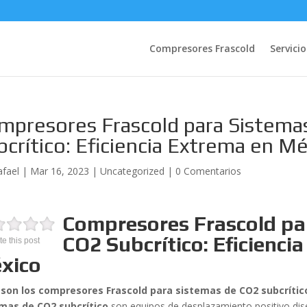
Compresores Frascold
Servicio
mpresores Frascold para Sistema
bcrítico: Eficiencia Extrema en M
afael
|
Mar 16, 2023
|
Uncategorized
|
0 Comentarios
Compresores Frascold pa
CO2 Subcrítico: Eficienci
te this post
xico
son los compresores Frascold para sistemas de CO2 subcrític
mas de CO2 subcrítico
son equipos de desplazamiento positivo di