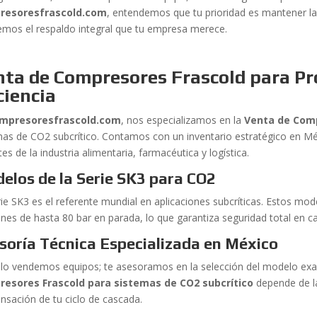
resoresfrascold.com
, entendemos que tu prioridad es mantener la c
emos el respaldo integral que tu empresa merece.
nta de Compresores Frascold para Pr
ciencia
mpresoresfrascold.com
, nos especializamos en la
Venta de Com
mas de CO2 subcrítico. Contamos con un inventario estratégico en Mé
es de la industria alimentaria, farmacéutica y logística.
elos de la Serie SK3 para CO2
rie SK3 es el referente mundial en aplicaciones subcríticas. Estos mo
nes de hasta 80 bar en parada, lo que garantiza seguridad total en cas
soría Técnica Especializada en México
lo vendemos equipos; te asesoramos en la selección del modelo exact
esores Frascold para sistemas de CO2 subcrítico
depende de l
nsación de tu ciclo de cascada.