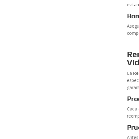
evita
Bom
Asegu
compo
Re
Vid
La
Re
espec
garant
Pro
Cada 
reemp
Pru
Antes 