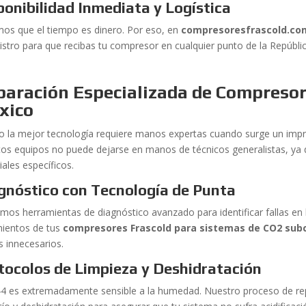
ponibilidad Inmediata y Logística
os que el tiempo es dinero. Por eso, en
compresoresfrascold.co
istro para que recibas tu compresor en cualquier punto de la Repúbl
paración Especializada de Compresor
xico
so la mejor tecnología requiere manos expertas cuando surge un impr
tos equipos no puede dejarse en manos de técnicos generalistas, ya q
ales específicos.
gnóstico con Tecnología de Punta
amos herramientas de diagnóstico avanzado para identificar fallas en 
ientos de tus
compresores Frascold para sistemas de CO2 subc
s innecesarios.
tocolos de Limpieza y Deshidratación
44 es extremadamente sensible a la humedad. Nuestro proceso de rep