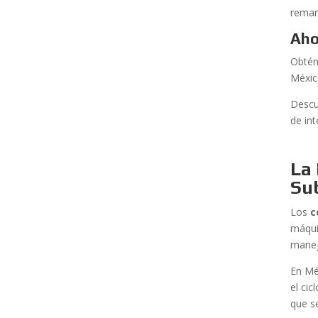
reman
Aho
Obtén
Méxic
Descu
de in
La 
Sub
Los
c
máqui
maneja
En Mé
el cic
que s