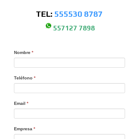
TEL:
555530
8787
557127 7898
If
Nombre
*
you
are
human,
Teléfono
*
leave
this
field
Email
*
blank.
Empresa
*