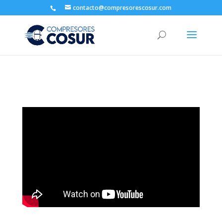
contacto@compresorescosur.com
5
(99.9%)
197
votes